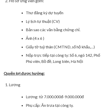
Hồ sơ ứng viên gồm:
Thư đăng ký dự tuyển
Lý lịch tự thuật (CV)
Bản sao các văn bằng chứng chỉ.
Ảnh (4 x 6 )
Giấy tờ tuỳ thân (CMTND, sổ hộ khẩu,…)
Nộp trực tiếp tại công ty: Số 6, ngõ 142, Phố
Phú viên, Bồ đề, Long biên, Hà Nội
Quyền lợi được hưởng:
Lương
Lương: từ 7.000.000đ-9.000.000đ
Phụ cấp: Ăn trưa tại công ty.