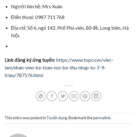
Người liên hệ: Mrs Xuân
Điện thoại: 0987 711 768
Địa chỉ: Số 6, ngõ 142, Phố Phú viên, Bồ đề, Long biên, Hà
Nội.
Link đăng ký ứng tuyển
:
https://www.topcv.vn/viec-
lam/nhan-vien-ke-toan-noi-bo-thu-nhap-tu-7-9-
trieu/787576.html
This entry was posted in
Tuyển dụng
. Bookmark the
permalink
.