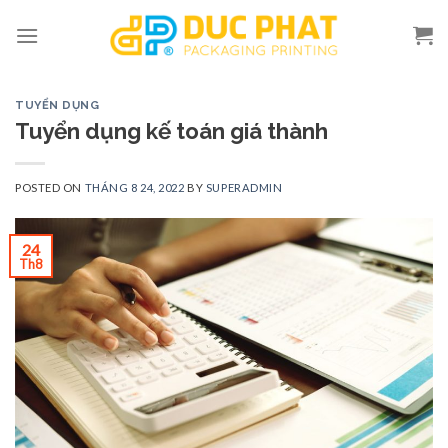
Skip
to
content
TUYỂN DỤNG
Tuyển dụng kế toán giá thành
POSTED ON
THÁNG 8 24, 2022
BY
SUPERADMIN
24
Th8