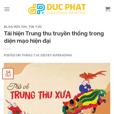
Skip
to
content
BLOG HỮU ÍCH
,
TIN TỨC
Tái hiện Trung thu truyền thống trong
diện mạo hiện đại
POSTED ON
THÁNG 7 14, 2025
BY
SUPERADMIN
14
Th7