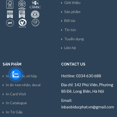
Giới thiệu
Sản phẩm
Đối tác
Tin tức
Tuyển dụng
Liên hệ
SẢN PHẨM
CONTACT US
Hotline: 0334 630 688
In ấn bao bì, vỏ hộp
Địa chỉ: 142 Phú Viên, Phường
In ấn tem nhãn, decal
Bồ Đề, Long Biên, Hà Nội
In Card Visit
Email:
In Catalogue
inbaobiducphat.vn@gmail.com
In Tờ Gấp