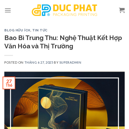
Skip
to
content
BLOG HỮU ÍCH
,
TIN TỨC
Bao Bì Trung Thu: Nghệ Thuật Kết Hợp
Văn Hóa và Thị Trường
POSTED ON
THÁNG 6 27, 2025
BY
SUPERADMIN
27
Th6