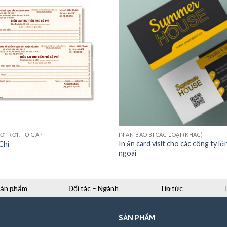
ỜI RƠI, TỜ GẤP
IN ẤN BAO BÌ CÁC LOẠI (KHÁC)
In ấn card visit cho các công ty lớ
Chi
ngoài
Sản phẩm
Đối tác – Ngành
Tin tức
SẢN PHẨM