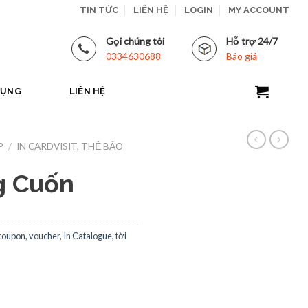
TIN TỨC
LIÊN HỆ
LOGIN
MY ACCOUNT
Gọi chúng tôi
Hỗ trợ 24/7
0334630688
Báo giá
DỤNG
LIÊN HỆ
P
/
IN CARDVISIT, THẺ BẢO
g Cuốn
 coupon, voucher
,
In Catalogue, tời