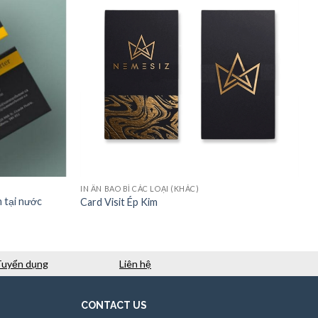
IN ẤN BAO BÌ CÁC LOẠI (KHÁC)
n tại nước
Card Visit Ép Kim
Tuyển dụng
Liên hệ
CONTACT US