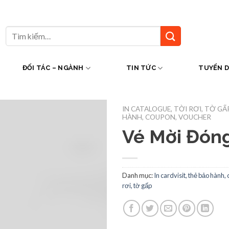
Tìm
kiếm:
ĐỐI TÁC – NGÀNH
TIN TỨC
TUYỂN 
IN CATALOGUE, TỜI RƠI, TỜ GẤ
HÀNH, COUPON, VOUCHER
Vé Mời Đón
Danh mục:
In cardvisit, thẻ bảo hành,
rơi, tờ gấp