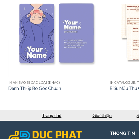
IN ẤN BAO BÌ CÁC LOẠI (KHÁC)
IN CATALOGUE, T
Danh Thiếp Bo Góc Chuẩn
Biểu Mẫu Thu 
Trang chủ
Giới thiệu
THÔNG TIN