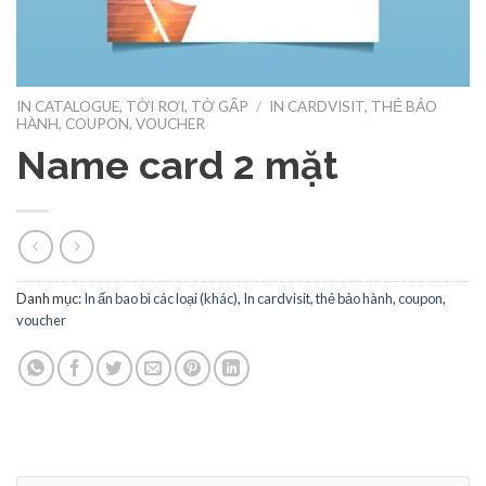
IN CATALOGUE, TỜI RƠI, TỜ GẤP
/
IN CARDVISIT, THẺ BẢO
HÀNH, COUPON, VOUCHER
Name card 2 mặt
Danh mục:
In ấn bao bì các loại (khác)
,
In cardvisit, thẻ bảo hành, coupon,
voucher