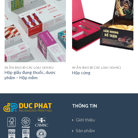
IN ẤN BAO BÌ CÁC LOẠI (KHÁC)
IN ẤN BAO BÌ CÁC LOẠI (KHÁC)
Hộp giấy đựng thuốc, dược
Hộp cứng
phẩm – Hộp mềm
THÔNG TIN
Giới thiệu
Sản phẩm