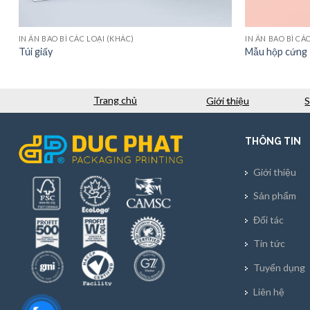
IN ẤN BAO BÌ CÁC LOẠI (KHÁC)
IN ẤN BAO BÌ CÁ
Túi giấy
Mẫu hộp cứng 
Trang chủ
Giới thiệu
THÔNG TIN
Giới thiệu
Sản phẩm
Đối tác
Tin tức
Tuyển dụng
Liên hệ