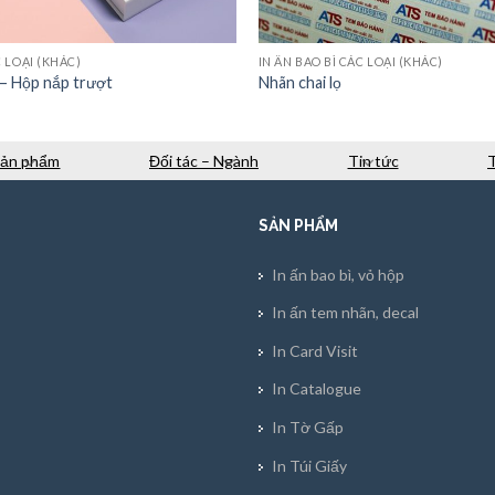
C LOẠI (KHÁC)
IN ẤN BAO BÌ CÁC LOẠI (KHÁC)
– Hộp nắp trượt
Nhãn chai lọ
Sản phẩm
Đối tác – Ngành
Tin tức
SẢN PHẨM
In ấn bao bì, vỏ hộp
In ấn tem nhãn, decal
In Card Visit
In Catalogue
In Tờ Gấp
In Túi Giấy