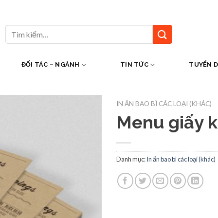
Tìm
kiếm:
ĐỐI TÁC – NGÀNH
TIN TỨC
TUYỂN 
IN ẤN BAO BÌ CÁC LOẠI (KHÁC)
Menu giấy k
Danh mục:
In ấn bao bì các loại (khác)