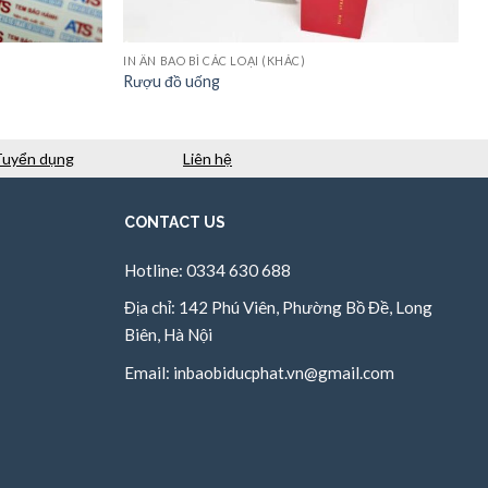
IN ẤN BAO BÌ CÁC LOẠI (KHÁC)
Rượu đồ uống
Tuyển dụng
Liên hệ
CONTACT US
Hotline: 0334 630 688
Địa chỉ: 142 Phú Viên, Phường Bồ Đề, Long
Biên, Hà Nội
Email:
inbaobiducphat.vn@gmail.com