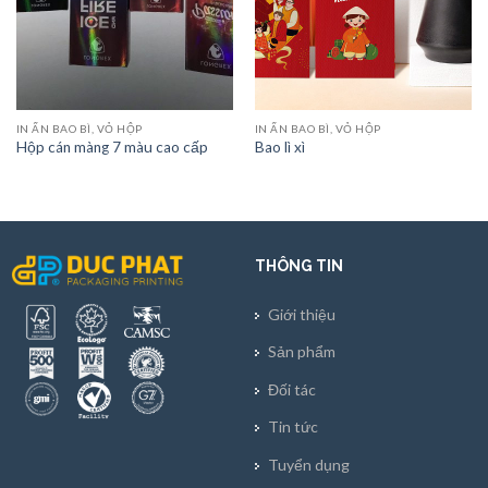
IN ẤN BAO BÌ, VỎ HỘP
IN ẤN BAO BÌ, VỎ HỘP
Hộp cán màng 7 màu cao cấp
Bao lì xì
THÔNG TIN
Giới thiệu
Sản phẩm
Đối tác
Tin tức
Tuyển dụng