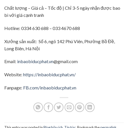
Chất lượng – Giá cả – Tốc độ | Chỉ 3-5 ngày nhận được bao
bì với giá cạnh tranh
Hotline: 0334 630 688 – 033 4670 688
Xưởng sản xuất: Số 6, ngõ 142 Phú Viên, Phường Bồ Đề,
Long Biên, Hà Nội
Email:
inbaobiducphat.vn
@gmail.com
Website:
https://inbaobiducphat.vn/
Fanpage:
FB.com/inbaobiducphat.vn
This entry was posted in
Blog hữu ích
,
Tin tức
. Bookmark the
permalink
.