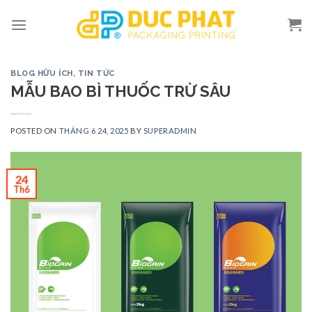
Skip
to
content
BLOG HỮU ÍCH
,
TIN TỨC
MẪU BAO BÌ THUỐC TRỪ SÂU
POSTED ON
THÁNG 6 24, 2025
BY
SUPERADMIN
24
Th6