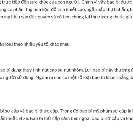
g trực tiếp đến sức khỏe của con người. Chính vì vậy bao bì dượ
g có phản ứng hóa học, độ tinh khiết cao, ngăn hấp thụ hút ẩm, 
ơng hiệu cần độc quyền và có tem chống lại thị trường thuốc giả
 loại theo nhiều yếu tố khác nhau:
 bì dạng thủy tinh, nút cao su, nút nhôm. Lợi bao bì này thường
 người sử dụng. Ngoài ra còn có một số loại bao bì khác chẳng 
ì sơ cấp và bao bì thức cấp. Trong đó bao bì mỹ phẩm sơ cấp là l
 bấm hoặc vỉ xé. Bao bì thứ cấp nằm bên ngoài bao bì sơ cấp và kh