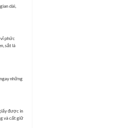
ian dài,
 vỉ phức
n, sắt lá
o ngay những
giấy được in
g và cất giữ