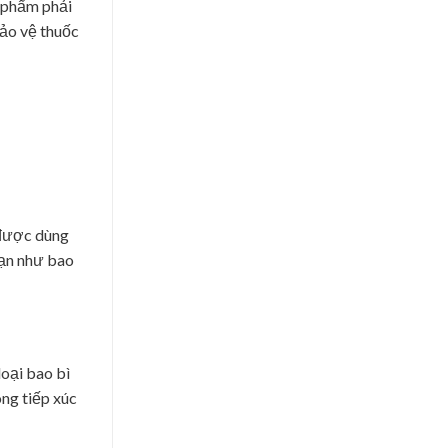
c phẩm phải
bảo vệ thuốc
 được dùng
hạn như bao
oại bao bì
ông tiếp xúc