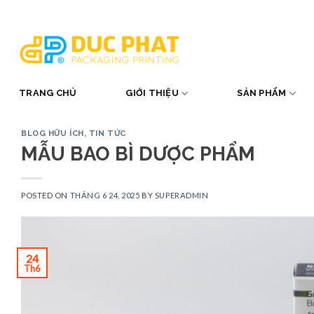
Skip
to
content
TRANG CHỦ
GIỚI THIỆU
SẢN PHẨM
BLOG HỮU ÍCH
,
TIN TỨC
MẪU BAO BÌ DƯỢC PHẨM
POSTED ON
THÁNG 6 24, 2025
BY
SUPERADMIN
24
Th6