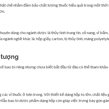
chặt chẽ nhằm đảm bảo chất lượng thuốc hiệu quả trong một thời g
ơn.
yên dùng cho ngành dược là thủy tinh trung tín, vỏ nang, vỉ bấm,
a ngành nghề khác là: hộp giấy, carton, lọ thủy tinh, màng polyetyle
 tượng
 kế bao bì riêng nhưng chưa biết bắt đầu từ đâu có thể tham khả
c vỉ thuốc ở bên trong. Với thiết kế dạng hộp to lớn, chất liệu 
. Mẫu bao bì dược phẩm dạng hộp còn giúp việc trưng bày gọn gàn