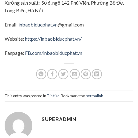
Xưởng sản xuất: Số 6, ngõ 142 Phú Viên, Phường Bồ Đề,
Long Biên, Hà Nội
Email:
inbaobiducphat.vn
@gmail.com
Website:
https://inbaobiducphat.vn/
Fanpage:
FB.com/inbaobiducphat.vn
This entry was posted in
Tin tức
. Bookmark the
permalink
.
SUPERADMIN