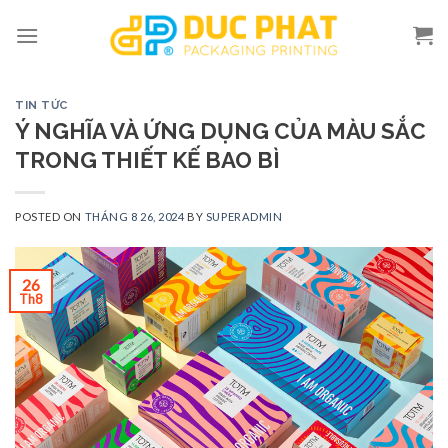
Skip
to
content
TIN TỨC
Ý NGHĨA VÀ ỨNG DỤNG CỦA MÀU SẮC
TRONG THIẾT KẾ BAO BÌ
POSTED ON
THÁNG 8 26, 2024
BY
SUPERADMIN
26
Th8