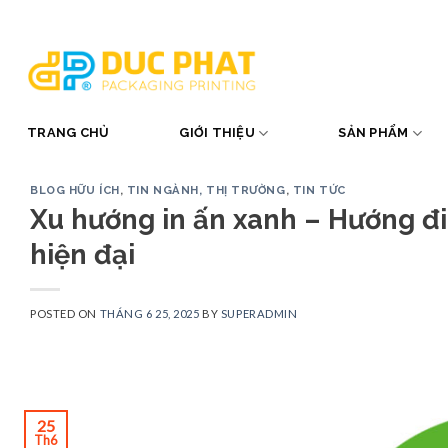
Skip
to
content
TRANG CHỦ
GIỚI THIỆU
SẢN PHẨM
BLOG HỮU ÍCH
,
TIN NGÀNH, THỊ TRƯỜNG
,
TIN TỨC
Xu hướng in ấn xanh – Hướng đ
hiện đại
POSTED ON
THÁNG 6 25, 2025
BY
SUPERADMIN
25
Th6