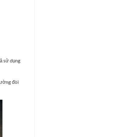
uả sử dụng
rường đòi