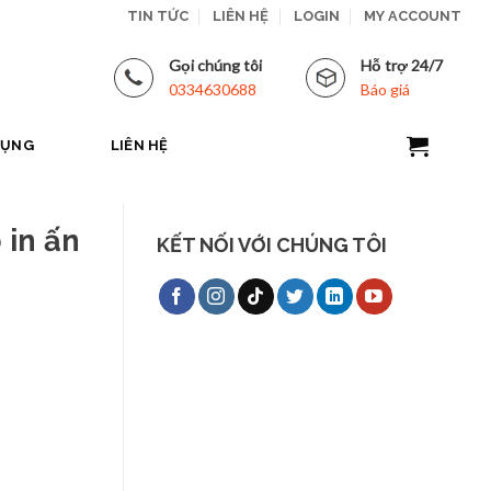
TIN TỨC
LIÊN HỆ
LOGIN
MY ACCOUNT
Gọi chúng tôi
Hỗ trợ 24/7
0334630688
Báo giá
DỤNG
LIÊN HỆ
 in ấn
KẾT NỐI VỚI CHÚNG TÔI