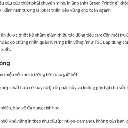
 cầu cấp thiết phải chuyển mình. In ấn xanh (Green Printing) khôn
, định hình tương lai phát triển bền vững cho toàn ngành.
 in ấn được thiết kế nhằm giảm thiểu tác động tiêu cực đến môi trư
 hoặc có chứng nhận quản lý rừng bền vững (như FSC), áp dụng cô
 xuất.
ường
hân thiện với môi trường hơn bao giờ hết:
 (hợp chất hữu cơ bay hơi), dễ phân hủy và không gây hại cho sức
 nhiên, bảo vệ đa dạng sinh học.
ệu nhờ khả năng in theo nhu cầu (print-on-demand), không cần bản