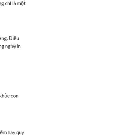
g chỉ là một
ờng. Điều
ng nghệ in
 khỏe con
 kẽm hay quy