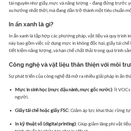
tài nguyên như giấy, mực và năng lượng – đang đứng trước yêu
xu hướng nhất thời, mà đang dần trở thành một tiêu chuẩn mới
In ấn xanh là gì?
In ấn xanh là tập hợp các phương pháp, vật liệu và quy trình
này bao gồm việc sử dụng mực in không độc hại, giấy tái chế
tiết kiệm năng lượng, và hạn chế chất thải trong quá trình sản
Công nghệ và vật liệu thân thiện với môi tr
Sự phát triển của công nghệ đã mở ra nhiều giải pháp in ấn t
Mực in sinh học (mực đậu nành, mực gốc nước)
: Ít VOCs
người.
Giấy tái chế hoặc giấy FSC
: Giảm áp lực khai thác rừng tự
In kỹ thuật số (digital printing)
: Giúp giảm lãng phí vật li
trình chuẩn bị phức tạp như in offset.