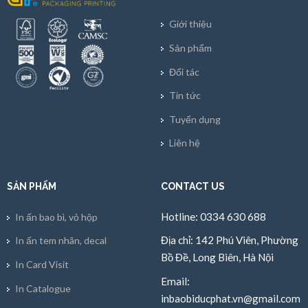
Giới thiệu
Sản phẩm
Đối tác
Tin tức
Tuyển dụng
Liên hệ
SẢN PHẨM
CONTACT US
Hotline: 0334 630 688
In ấn bao bì, vỏ hộp
Địa chỉ: 142 Phú Viên, Phường
In ấn tem nhãn, decal
Bồ Đề, Long Biên, Hà Nội
In Card Visit
Email:
In Catalogue
inbaobiducphat.vn@gmail.com