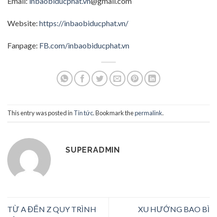
Email:
inbaobiducphat.vn
@gmail.com
Website:
https://inbaobiducphat.vn/
Fanpage:
FB.com/inbaobiducphat.vn
This entry was posted in
Tin tức
. Bookmark the
permalink
.
SUPERADMIN
TỪ A ĐẾN Z QUY TRÌNH
XU HƯỚNG BAO BÌ