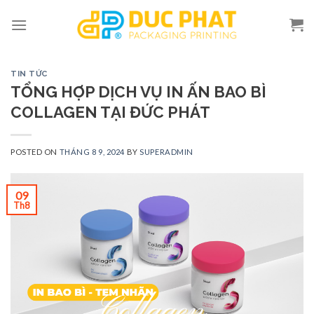
Skip
to
content
TIN TỨC
TỔNG HỢP DỊCH VỤ IN ẤN BAO BÌ
COLLAGEN TẠI ĐỨC PHÁT
POSTED ON
THÁNG 8 9, 2024
BY
SUPERADMIN
09
Th8