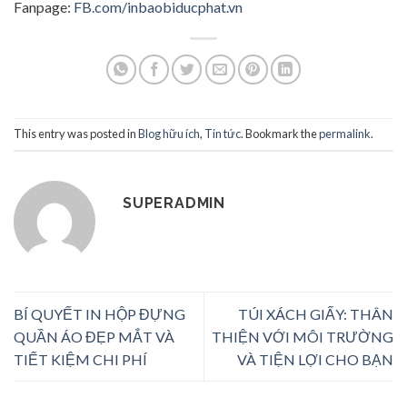
Fanpage:
FB.com/inbaobiducphat.vn
This entry was posted in
Blog hữu ích
,
Tin tức
. Bookmark the
permalink
.
SUPERADMIN
BÍ QUYẾT IN HỘP ĐỰNG
TÚI XÁCH GIẤY: THÂN
QUẦN ÁO ĐẸP MẮT VÀ
THIỆN VỚI MÔI TRƯỜNG
TIẾT KIỆM CHI PHÍ
VÀ TIỆN LỢI CHO BẠN