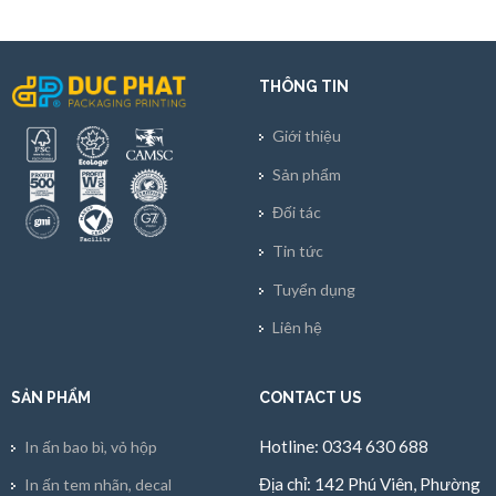
THÔNG TIN
Giới thiệu
Sản phẩm
Đối tác
Tin tức
Tuyển dụng
Liên hệ
SẢN PHẨM
CONTACT US
Hotline: 0334 630 688
In ấn bao bì, vỏ hộp
Địa chỉ: 142 Phú Viên, Phường
In ấn tem nhãn, decal