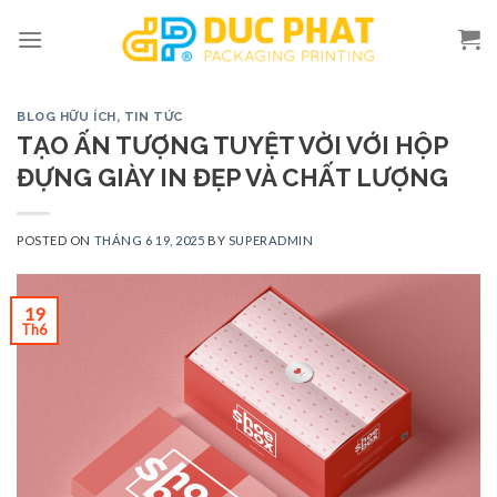
Skip
to
content
BLOG HỮU ÍCH
,
TIN TỨC
TẠO ẤN TƯỢNG TUYỆT VỜI VỚI HỘP
ĐỰNG GIÀY IN ĐẸP VÀ CHẤT LƯỢNG
POSTED ON
THÁNG 6 19, 2025
BY
SUPERADMIN
19
Th6