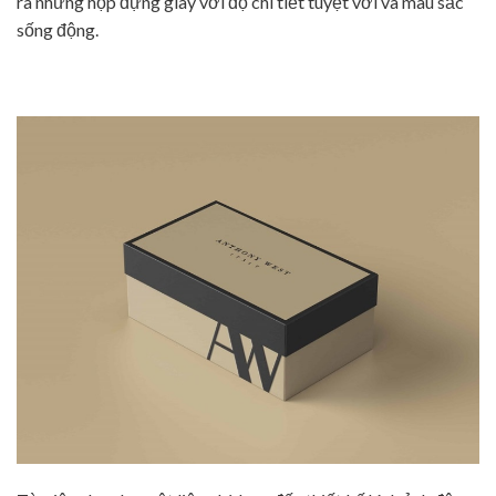
ra những hộp đựng giày với độ chi tiết tuyệt vời và màu sắc
sống động.