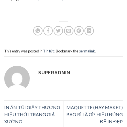
This entry was posted in
Tin tức
. Bookmark the
permalink
.
SUPERADMIN
IN ẤN TÚI GIẤY THƯƠNG
MAQUETTE (HAY MAKET)
HIỆU THỜI TRANG GIÁ
BAO BÌ LÀ GÌ? HIỂU ĐÚNG
XƯỞNG
ĐỂ IN ĐẸP