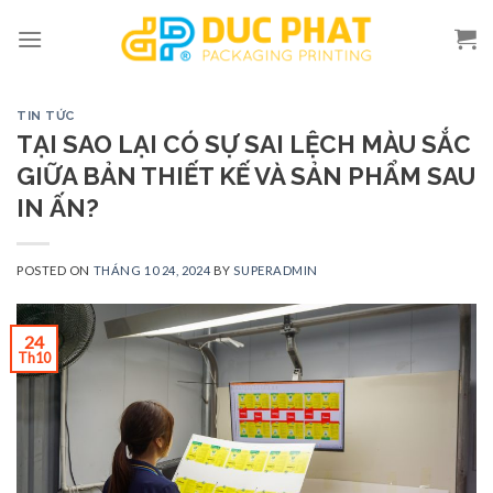
Skip
to
content
TIN TỨC
TẠI SAO LẠI CÓ SỰ SAI LỆCH MÀU SẮC
GIỮA BẢN THIẾT KẾ VÀ SẢN PHẨM SAU
IN ẤN?
POSTED ON
THÁNG 10 24, 2024
BY
SUPERADMIN
24
Th10