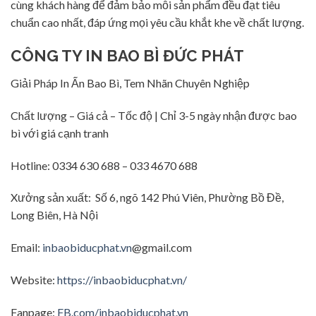
cùng khách hàng để đảm bảo mỗi sản phẩm đều đạt tiêu
chuẩn cao nhất, đáp ứng mọi yêu cầu khắt khe về chất lượng.
CÔNG TY IN BAO BÌ ĐỨC PHÁT
Giải Pháp In Ấn Bao Bì, Tem Nhãn Chuyên Nghiệp
Chất lượng – Giá cả – Tốc độ | Chỉ 3-5 ngày nhận được bao
bì với giá cạnh tranh
Hotline: 0334 630 688 – 033 4670 688
Xưởng sản xuất: Số 6, ngõ 142 Phú Viên, Phường Bồ Đề,
Long Biên, Hà Nội
Email:
inbaobiducphat.vn
@gmail.com
Website:
https://inbaobiducphat.vn/
Fanpage:
FB.com/inbaobiducphat.vn