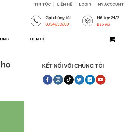
TIN TỨC
LIÊN HỆ
LOGIN
MY ACCOUNT
Gọi chúng tôi
Hỗ trợ 24/7
0334630688
Báo giá
DỤNG
LIÊN HỆ
Cho
KẾT NỐI VỚI CHÚNG TÔI