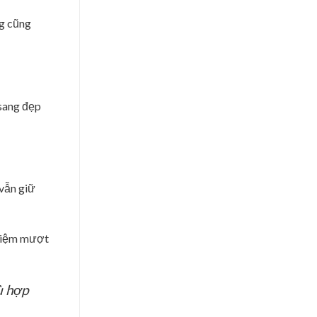
ng cũng
 sang đẹp
 vẫn giữ
ghiệm mượt
ù hợp