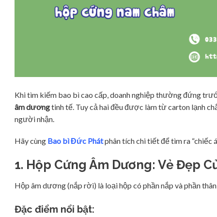
Khi tìm kiếm bao bì cao cấp, doanh nghiệp thường đứng trướ
âm dương
tinh tế. Tuy cả hai đều được làm từ carton lạnh c
người nhận.
Hãy cùng
Bao bì Đức Phát
phân tích chi tiết để tìm ra “chiế
1. Hộp Cứng Âm Dương: Vẻ Đẹp C
Hộp âm dương (nắp rời) là loại hộp có phần nắp và phần thân 
Đặc điểm nổi bật: