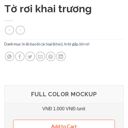
Tờ rơi khai trương
Danh mục:
In ấn bao bì các loại (khác)
,
In tờ gấp, tời rơi
FULL COLOR MOCKUP
VNĐ
1.000 VNĐ
/unit
Add to Cart