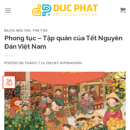
Skip
to
content
BLOG HỮU ÍCH
,
TIN TỨC
Phong tục – Tập quán của Tết Nguyên
Đán Việt Nam
POSTED ON
THÁNG 7 16, 2025
BY
SUPERADMIN
16
Th7