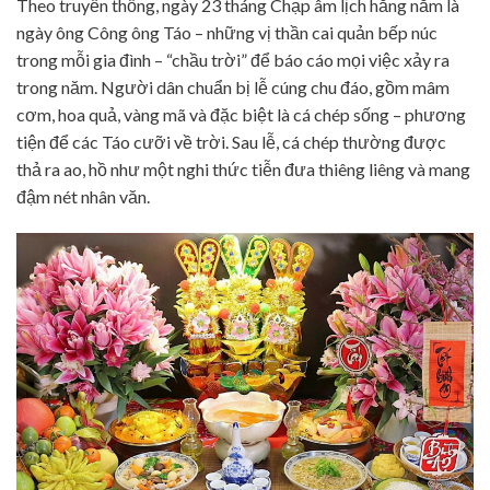
Theo truyền thống, ngày 23 tháng Chạp âm lịch hằng năm là
ngày ông Công ông Táo – những vị thần cai quản bếp núc
trong mỗi gia đình – “chầu trời” để báo cáo mọi việc xảy ra
trong năm. Người dân chuẩn bị lễ cúng chu đáo, gồm mâm
cơm, hoa quả, vàng mã và đặc biệt là cá chép sống – phương
tiện để các Táo cưỡi về trời. Sau lễ, cá chép thường được
thả ra ao, hồ như một nghi thức tiễn đưa thiêng liêng và mang
đậm nét nhân văn.