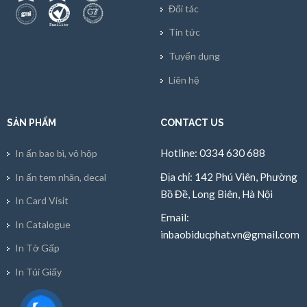
Đối tác
Tin tức
Tuyển dụng
Liên hệ
SẢN PHẨM
CONTACT US
Hotline: 0334 630 688
In ấn bao bì, vỏ hộp
Địa chỉ: 142 Phú Viên, Phường
In ấn tem nhãn, decal
Bồ Đề, Long Biên, Hà Nội
In Card Visit
Email:
In Catalogue
inbaobiducphat.vn@gmail.com
In Tờ Gấp
In Túi Giấy