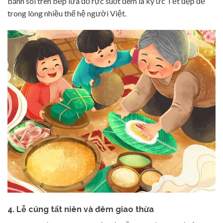
bánh sôi trên bếp lửa đỏ rực suốt đêm là ký ức Tết đẹp đẽ
trong lòng nhiều thế hệ người Việt.
4. Lễ cúng tất niên và đêm giao thừa