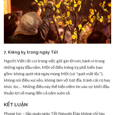
7. Kiêng kỵ trong ngày Tết
Người Việt rất coi trọng việc giữ gìn lời nói, hành vi trong
những ngày đầu năm. Một số điều kiêng kỵ phổ biến bao
gồm: không quét nhà ngày mùng Một (sợ “quét mất lộc”),
không nói điều xui xẻo, không làm vỡ bát đĩa, tránh cãi cọ hay
khóc lóc… Những điều này thể hiện niềm tin vào sự khởi đầu
thuận lợi sẽ mang đến cả năm suôn sẻ.
KẾT LUẬN
Phong tục – tập quán ngày Tết Nguyên Đán không chỉ tạo