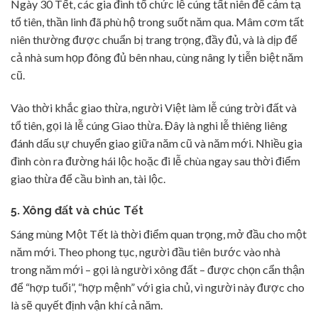
Ngày 30 Tết, các gia đình tổ chức lễ cúng tất niên để cảm tạ
tổ tiên, thần linh đã phù hộ trong suốt năm qua. Mâm cơm tất
niên thường được chuẩn bị trang trọng, đầy đủ, và là dịp để
cả nhà sum họp đông đủ bên nhau, cùng nâng ly tiễn biệt năm
cũ.
Vào thời khắc giao thừa, người Việt làm lễ cúng trời đất và
tổ tiên, gọi là lễ cúng Giao thừa. Đây là nghi lễ thiêng liêng
đánh dấu sự chuyển giao giữa năm cũ và năm mới. Nhiều gia
đình còn ra đường hái lộc hoặc đi lễ chùa ngay sau thời điểm
giao thừa để cầu bình an, tài lộc.
5. Xông đất và chúc Tết
Sáng mùng Một Tết là thời điểm quan trọng, mở đầu cho một
năm mới. Theo phong tục, người đầu tiên bước vào nhà
trong năm mới – gọi là người xông đất – được chọn cẩn thận
để “hợp tuổi”, “hợp mệnh” với gia chủ, vì người này được cho
là sẽ quyết định vận khí cả năm.