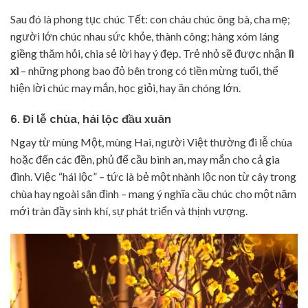
Sau đó là phong tục chúc Tết: con cháu chúc ông bà, cha mẹ;
người lớn chúc nhau sức khỏe, thành công; hàng xóm láng
giềng thăm hỏi, chia sẻ lời hay ý đẹp. Trẻ nhỏ sẽ được nhận
lì
xì
– những phong bao đỏ bên trong có tiền mừng tuổi, thể
hiện lời chúc may mắn, học giỏi, hay ăn chóng lớn.
6. Đi lễ chùa, hái lộc đầu xuân
Ngay từ mùng Một, mùng Hai, người Việt thường đi lễ chùa
hoặc đến các đền, phủ để cầu bình an, may mắn cho cả gia
đình. Việc “hái lộc” – tức là bẻ một nhành lộc non từ cây trong
chùa hay ngoài sân đình – mang ý nghĩa cầu chúc cho một năm
mới tràn đầy sinh khí, sự phát triển và thịnh vượng.