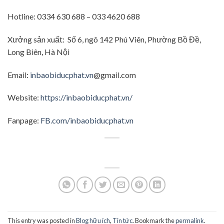
Hotline: 0334 630 688 – 033 4620 688
Xưởng sản xuất: Số 6, ngõ 142 Phú Viên, Phường Bồ Đề,
Long Biên, Hà Nội
Email:
inbaobiducphat.vn
@gmail.com
Website:
https://inbaobiducphat.vn/
Fanpage:
FB.com/inbaobiducphat.vn
This entry was posted in
Blog hữu ích
,
Tin tức
. Bookmark the
permalink
.