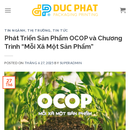
Skip
to
content
TIN NGÀNH, THỊ TRƯỜNG
,
TIN TỨC
Phát Triển Sản Phẩm OCOP và Chương
Trình “Mỗi Xã Một Sản Phẩm”
POSTED ON
THÁNG 6 27, 2025
BY
SUPERADMIN
27
Th6