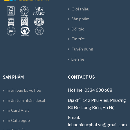
Giới thiệu
Sản phẩm
Đối tác
Tin tức
Tuyển dụng
Liên hệ
SẢN PHẨM
CONTACT US
Hotline: 0334 630 688
In ấn bao bì, vỏ hộp
Địa chỉ: 142 Phú Viên, Phường
In ấn tem nhãn, decal
Bồ Đề, Long Biên, Hà Nội
In Card Visit
Email:
In Catalogue
inbaobiducphat.vn@gmail.com