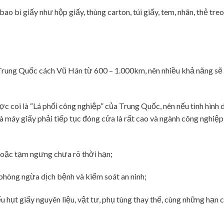
o bì giấy như hộp giấy, thùng carton, túi giấy, tem, nhãn, thẻ tre
a Trung Quốc cách Vũ Hán từ 600 – 1.000km, nên nhiều khả năng s
ợc coi là “Lá phổi công nghiệp” của Trung Quốc, nên nếu tình hình 
à máy giấy phải tiếp tục đóng cửa là rất cao và ngành công nghiệp
 hoặc tạm ngưng chưa rõ thời hạn;
phòng ngừa dịch bệnh và kiểm soát an ninh;
ếu hụt giấy nguyên liệu, vật tư, phụ tùng thay thế, cùng những hạn