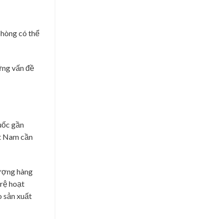
phòng có thể
ững vấn đề
uốc gần
ệt Nam cần
lượng hàng
rệ hoạt
o sản xuất