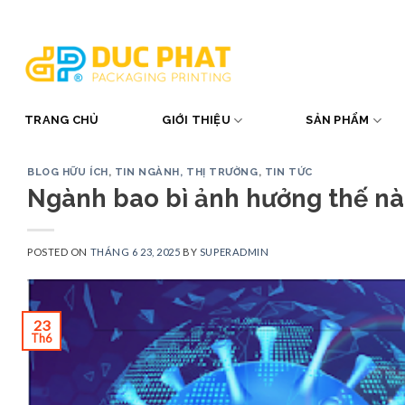
Skip
to
content
TRANG CHỦ
GIỚI THIỆU
SẢN PHẨM
BLOG HỮU ÍCH
,
TIN NGÀNH, THỊ TRƯỜNG
,
TIN TỨC
Ngành bao bì ảnh hưởng thế nà
POSTED ON
THÁNG 6 23, 2025
BY
SUPERADMIN
23
Th6