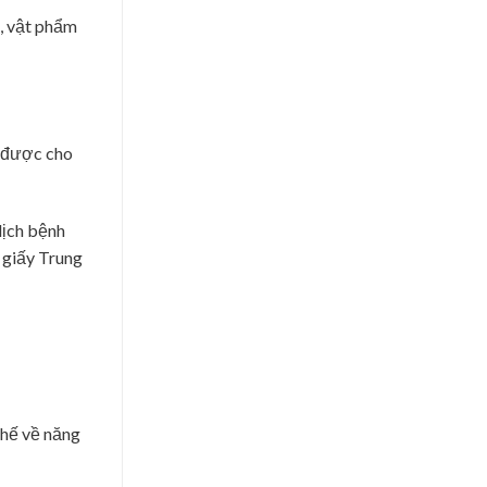
o, vật phẩm
ẽ được cho
dịch bệnh
 giấy Trung
 chế về năng