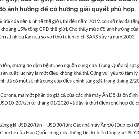
độ ảnh hưởng để có hướng giải quyết phù hợp.
8% của nền kinh tế thế giới, thì đến năm 2019, con số này đã tăn
m khoảng 15% tổng GPD thế giới. Cho thấy mức độ ảnh hưởng của 
n rất nhiều lần nếu so với thời điểm dịch SARS xảy ra năm 2003.
uá lớn, nhưng do dịch bệnh, nên nguồn cung của Trung Quốc bị sụt 
sản xuất lúc này là một điều không khả thi. Cộng với yếu tố tâm lý
ình đã có một số nhà cung cấp điều chỉnh tăng giá trong tháng 2/2
 Corona, mà một phần do giá cả của các nhà máy Ấn Độ đã ổn định 
g USD10-20/tấn từ tháng 01/2020 và đây là thời điểm phù hợp để c
 tăng giá USD20/tấn – USD30/tấn; Các nhà máy Ấn Độ (Duplex) đ
y Couche của Hàn Quốc cũng đưa thông tin dự kiến tăng giá USD2