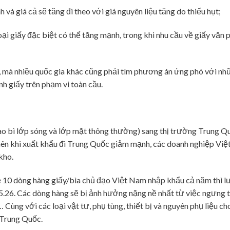
và giá cả sẽ tăng đi theo với giá nguyên liệu tăng do thiếu hụt;
oại giấy đặc biệt có thể tăng mạnh, trong khi nhu cầu về giấy văn 
, mà nhiều quốc gia khác cũng phải tìm phương án ứng phó với nh
h giấy trên phạm vi toàn cầu.
ao bì lớp sóng và lớp mặt thông thường) sang thị trường Trung Q
 nên khi xuất khẩu đi Trung Quốc giảm mạnh, các doanh nghiệp Vi
kho.
về 10 dòng hàng giấy/bìa chủ đạo Việt Nam nhập khẩu cả năm thì 
.26. Các dòng hàng sẽ bị ảnh hưởng nặng nề nhất từ việc ngưng t
Cùng với các loại vật tư, phụ tùng, thiết bị và nguyên phụ liệu ch
 Trung Quốc.