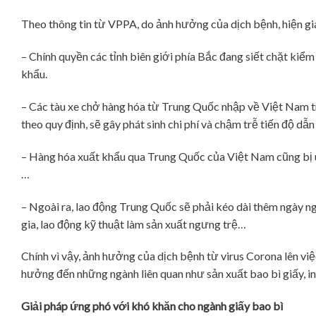
Theo thông tin từ VPPA, do ảnh hưởng của dịch bệnh, hiện g
– Chính quyền các tỉnh biên giới phía Bắc đang siết chặt kiể
khẩu.
– Các tàu xe chở hàng hóa từ Trung Quốc nhập về Việt Nam t
theo quy định, sẽ gây phát sinh chi phí và chậm trễ tiến độ dẫ
– Hàng hóa xuất khẩu qua Trung Quốc của Việt Nam cũng bị ù
…
– Ngoài ra, lao động Trung Quốc sẽ phải kéo dài thêm ngày n
gia, lao động kỹ thuật làm sản xuất ngưng trệ…
Chính vì vậy, ảnh hưởng của dịch bệnh từ virus Corona lên việ
hưởng đến những ngành liên quan như sản xuất bao bì giấy, i
Giải pháp ứng phó với khó khăn cho ngành giấy bao bì