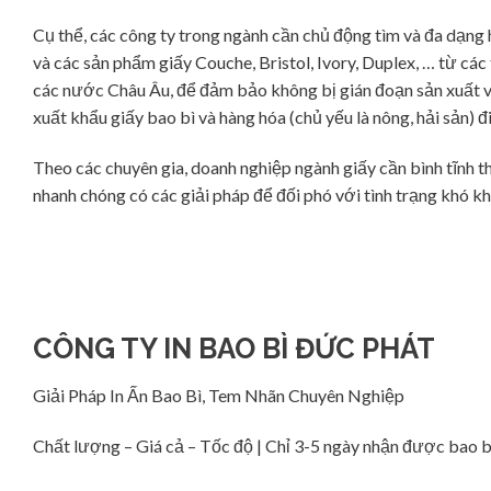
Cụ thể, các công ty trong ngành cần chủ động tìm và đa dạng h
và các sản phẩm giấy Couche, Bristol, Ivory, Duplex, … từ c
các nước Châu Âu, để đảm bảo không bị gián đoạn sản xuất và 
xuất khẩu giấy bao bì và hàng hóa (chủ yếu là nông, hải sản)
Theo các chuyên gia, doanh nghiệp ngành giấy cần bình tĩnh the
nhanh chóng có các giải pháp để đối phó với tình trạng khó kh
CÔNG TY IN BAO BÌ ĐỨC PHÁT
Giải Pháp In Ấn Bao Bì, Tem Nhãn Chuyên Nghiệp
Chất lượng – Giá cả – Tốc độ | Chỉ 3-5 ngày nhận được bao bì