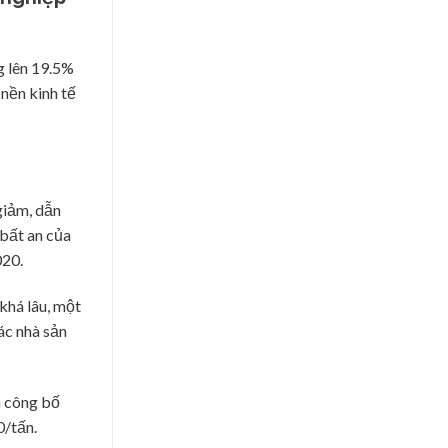
g lên 19.5%
nền kinh tế
giảm, dẫn
 bất an của
020.
khá lâu, một
ác nhà sản
ã công bố
0/tấn.