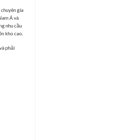
 chuyên gia
 Nam Á và
úng nhu cầu
ồn kho cao.
 và phải