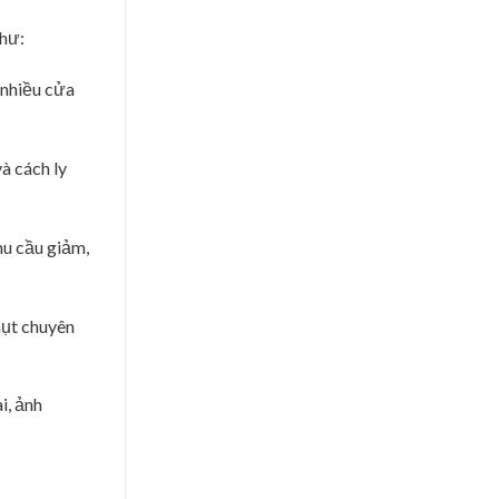
như:
 nhiều cửa
à cách ly
hu cầu giảm,
hụt chuyên
i, ảnh