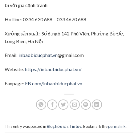
bì với giá cạnh tranh
Hotline: 0334 630 688 – 033 4670 688
Xưởng sản xuất: Số 6, ngõ 142 Phú Viên, Phường Bồ Đề,
Long Biên, Hà Nội
Email:
inbaobiducphat.vn
@gmail.com
Website:
https://inbaobiducphat.vn/
Fanpage:
FB.com/inbaobiducphat.vn
This entry was posted in
Blog hữu ích
,
Tin tức
. Bookmark the
permalink
.