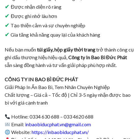
✔
Được nhận diện rõ ràng
✔
Được ghi nhớ lâu hơn
✔
Tạo thiện cảm và sự chuyên nghiệp
✔
Gia tăng khả năng quay lại của khách hàng
Nếu bạn muốn
túi giấy, hộp giấy thời trang
trở thành công cụ
ghi dấu thương hiệu hiệu quả,
Công ty In Bao Bì Đức Phát
sẵn sàng đồng hành và tư vấn giải pháp phù hợp nhất.
CÔNG TY IN BAO BÌ ĐỨC PHÁT
Giải Pháp In Ấn Bao Bì, Tem Nhãn Chuyên Nghiệp
Chất lượng – Giá cả – Tốc độ | Chỉ 3-5 ngày nhận được bao
bì với giá cạnh tranh
Hotline: 0334 630 688 – 033 4620 688
Email:
inbaobiducphat.vn@gmail.com
Website:
https://inbaobiducphat.vn/