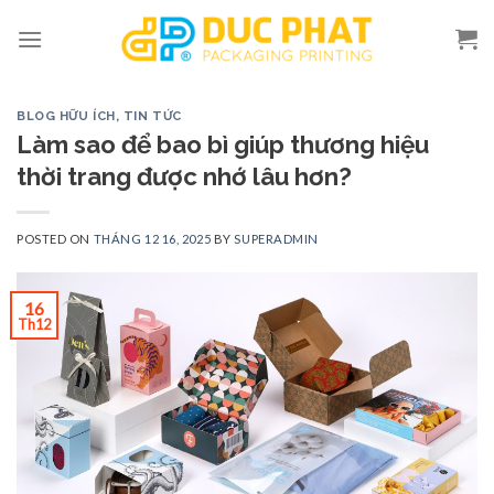
Skip
to
content
BLOG HỮU ÍCH
,
TIN TỨC
Làm sao để bao bì giúp thương hiệu
thời trang được nhớ lâu hơn?
POSTED ON
THÁNG 12 16, 2025
BY
SUPERADMIN
16
Th12