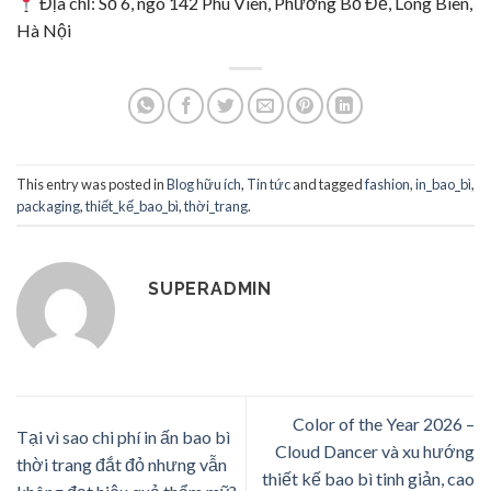
Địa chỉ: Số 6, ngõ 142 Phú Viên, Phường Bồ Đề, Long Biên,
Hà Nội
This entry was posted in
Blog hữu ích
,
Tin tức
and tagged
fashion
,
in_bao_bì
,
packaging
,
thiết_kế_bao_bì
,
thời_trang
.
SUPERADMIN
Color of the Year 2026 –
Tại vì sao chi phí in ấn bao bì
Cloud Dancer và xu hướng
thời trang đắt đỏ nhưng vẫn
thiết kế bao bì tinh giản, cao