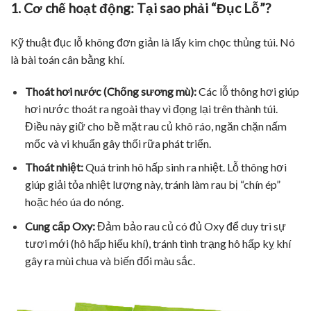
1. Cơ chế hoạt động: Tại sao phải “Đục Lỗ”?
Kỹ thuật đục lỗ không đơn giản là lấy kim chọc thủng túi. Nó
là bài toán cân bằng khí.
Thoát hơi nước (Chống sương mù):
Các lỗ thông hơi giúp
hơi nước thoát ra ngoài thay vì đọng lại trên thành túi.
Điều này giữ cho bề mặt rau củ khô ráo, ngăn chặn nấm
mốc và vi khuẩn gây thối rữa phát triển.
Thoát nhiệt:
Quá trình hô hấp sinh ra nhiệt. Lỗ thông hơi
giúp giải tỏa nhiệt lượng này, tránh làm rau bị “chín ép”
hoặc héo úa do nóng.
Cung cấp Oxy:
Đảm bảo rau củ có đủ Oxy để duy trì sự
tươi mới (hô hấp hiếu khí), tránh tình trạng hô hấp kỵ khí
gây ra mùi chua và biến đổi màu sắc.