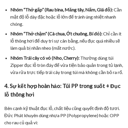
Nhóm “Thở gấp” (Rau bina, Măng tây, Nấm, Giá đỗ):
Cần
mật độ lỗ dày đặc hoặc lỗ lớn để tránh úng nhiệt nhanh
chóng.
Nhóm “Thở chậm” (Cà chua, Ớt chuông, Bí đỏ):
Chỉ cần ít
lỗ thông hơi để duy trì sự cân bằng, nếu đục quá nhiều sẽ
làm quả bị nhăn nheo (mất nước).
Nhóm Trái cây có vỏ (Nho, Cherry):
Thường dùng túi
Zipper đục lỗ tròn đáy để vừa tiện bảo quản trong tủ lạnh,
vừa rửa trực tiếp trái cây trong túi mà không cần bỏ ra rổ.
4. Sự kết hợp hoàn hảo: Túi PP trong suốt + Đục
lỗ thông hơi
Bên cạnh kỹ thuật đục lỗ, chất liệu cũng quyết định độ tươi.
Đức Phát khuyên dùng nhựa PP (Polypropylene) hoặc OPP
cho rau củ quả vì: