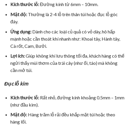
Kích thước lỗ:
Đường kính từ 6mm – 10mm.
Mật độ:
Thường là 2-4 lỗ trên thân túi hoặc đục lỗ góc
đáy.
Ứng dụng:
Dành cho các loại củ quả có vỏ dày, hô hấp
mạnh hoặc cần thoát khí nhanh như: Khoai tây, Hành tây,
Cà rốt, Cam, Bưởi.
Lợi ích:
Giúp không khí lưu thông tối đa, khách hàng có thể
ngửi thấy mùi thơm của trái cây (như ổi, táo) mà không
cần mở túi.
Đục lỗ kim
Kích thước lỗ:
Rất nhỏ, đường kính khoảng 0.5mm – 1mm
(như đầu kim).
Mật độ:
Hàng trăm lỗ rải đều khắp mặt túi hoặc theo
hàng lối.