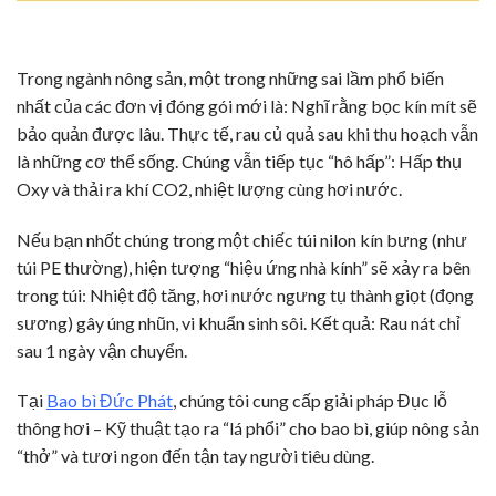
Trong ngành nông sản, một trong những sai lầm phổ biến
nhất của các đơn vị đóng gói mới là: Nghĩ rằng bọc kín mít sẽ
bảo quản được lâu.
Thực tế, rau củ quả sau khi thu hoạch vẫn
là những cơ thể sống. Chúng vẫn tiếp tục “hô hấp”: Hấp thụ
Oxy và thải ra khí CO2, nhiệt lượng cùng hơi nước.
Nếu bạn nhốt chúng trong một chiếc túi nilon kín bưng (như
túi PE thường), hiện tượng “hiệu ứng nhà kính” sẽ xảy ra bên
trong túi: Nhiệt độ tăng, hơi nước ngưng tụ thành giọt (đọng
sương) gây úng nhũn, vi khuẩn sinh sôi. Kết quả: Rau nát chỉ
sau 1 ngày vận chuyển.
Tại
Bao bì Đức Phát
, chúng tôi cung cấp giải pháp Đục lỗ
thông hơi – Kỹ thuật tạo ra “lá phổi” cho bao bì, giúp nông sản
“thở” và tươi ngon đến tận tay người tiêu dùng.