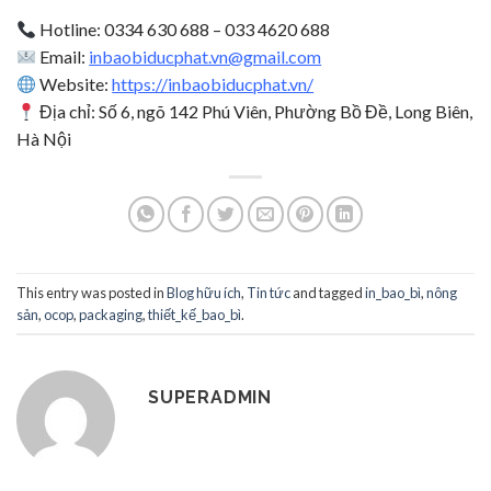
Hotline: 0334 630 688 – 033 4620 688
Email:
inbaobiducphat.vn@gmail.com
Website:
https://inbaobiducphat.vn/
Địa chỉ: Số 6, ngõ 142 Phú Viên, Phường Bồ Đề, Long Biên,
Hà Nội
This entry was posted in
Blog hữu ích
,
Tin tức
and tagged
in_bao_bì
,
nông
sản
,
ocop
,
packaging
,
thiết_kế_bao_bì
.
SUPERADMIN