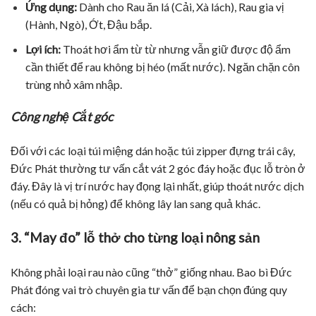
Ứng dụng:
Dành cho Rau ăn lá (Cải, Xà lách), Rau gia vị
(Hành, Ngò), Ớt, Đậu bắp.
Lợi ích:
Thoát hơi ẩm từ từ nhưng vẫn giữ được độ ẩm
cần thiết để rau không bị héo (mất nước). Ngăn chặn côn
trùng nhỏ xâm nhập.
Công nghệ Cắt góc
Đối với các loại túi miệng dán hoặc túi zipper đựng trái cây,
Đức Phát thường tư vấn cắt vát 2 góc đáy hoặc đục lỗ tròn ở
đáy. Đây là vị trí nước hay đọng lại nhất, giúp thoát nước dịch
(nếu có quả bị hỏng) để không lây lan sang quả khác.
3. “May đo” lỗ thở cho từng loại nông sản
Không phải loại rau nào cũng “thở” giống nhau. Bao bì Đức
Phát đóng vai trò chuyên gia tư vấn để bạn chọn đúng quy
cách: