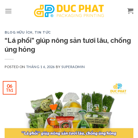
Skip
to
content
BLOG HỮU ÍCH
,
TIN TỨC
“Lá phổi” giúp nông sản tươi lâu, chống
úng hỏng
POSTED ON
THÁNG 1 6, 2026
BY
SUPERADMIN
06
Th1