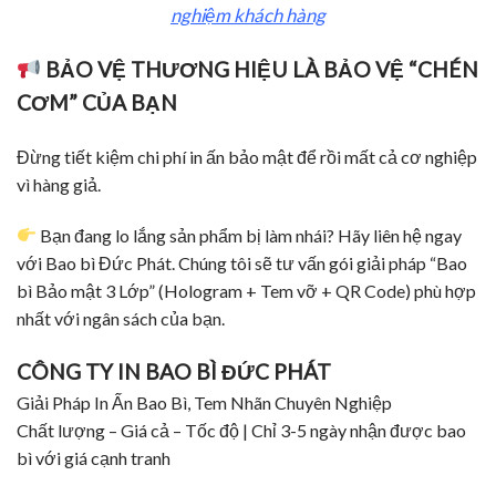
nghiệm khách hàng
BẢO VỆ THƯƠNG HIỆU LÀ BẢO VỆ “CHÉN
CƠM” CỦA BẠN
Đừng tiết kiệm chi phí in ấn bảo mật để rồi mất cả cơ nghiệp
vì hàng giả.
Bạn đang lo lắng sản phẩm bị làm nhái? Hãy liên hệ ngay
với Bao bì Đức Phát. Chúng tôi sẽ tư vấn gói giải pháp “Bao
bì Bảo mật 3 Lớp” (Hologram + Tem vỡ + QR Code) phù hợp
nhất với ngân sách của bạn.
CÔNG TY IN BAO BÌ ĐỨC PHÁT
Giải Pháp In Ấn Bao Bì, Tem Nhãn Chuyên Nghiệp
Chất lượng – Giá cả – Tốc độ | Chỉ 3-5 ngày nhận được bao
bì với giá cạnh tranh