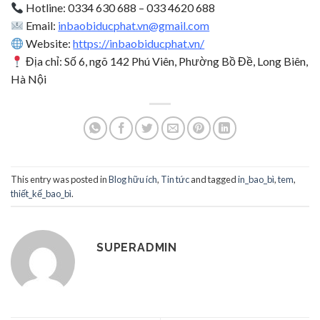
Hotline: 0334 630 688 – 033 4620 688
Email:
inbaobiducphat.vn@gmail.com
Website:
https://inbaobiducphat.vn/
Địa chỉ: Số 6, ngõ 142 Phú Viên, Phường Bồ Đề, Long Biên,
Hà Nội
This entry was posted in
Blog hữu ích
,
Tin tức
and tagged
in_bao_bì
,
tem
,
thiết_kế_bao_bì
.
SUPERADMIN