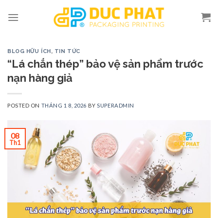
Skip
to
content
BLOG HỮU ÍCH
,
TIN TỨC
“Lá chắn thép” bảo vệ sản phẩm trước
nạn hàng giả
POSTED ON
THÁNG 1 8, 2026
BY
SUPERADMIN
08
Th1