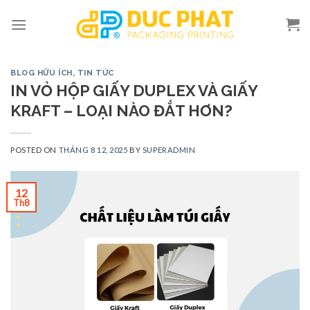
Skip
to
content
BLOG HỮU ÍCH
,
TIN TỨC
IN VỎ HỘP GIẤY DUPLEX VÀ GIẤY
KRAFT – LOẠI NÀO ĐẮT HƠN?
POSTED ON
THÁNG 8 12, 2025
BY
SUPERADMIN
12
Th8