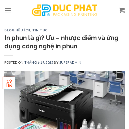
Skip
to
content
BLOG HỮU ÍCH
,
TIN TỨC
In phun là gì? Ưu – nhược điểm và ứng
dụng công nghệ in phun
POSTED ON
THÁNG 6 19, 2025
BY
SUPERADMIN
19
Th6