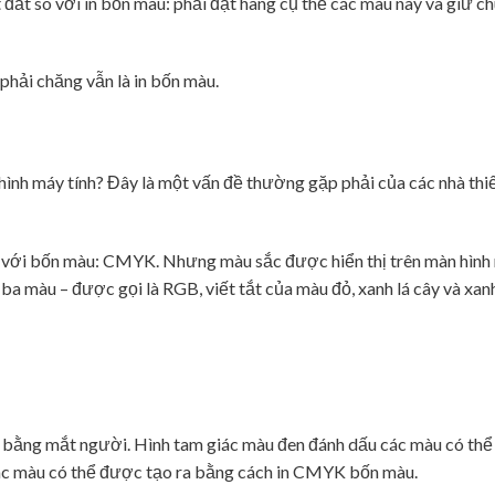
 đắt so với in bốn màu: phải đặt hàng cụ thể các màu này và giữ c
hải chăng vẫn là in bốn màu.
 hình máy tính? Đây là một vấn đề thường gặp phải của các nhà thi
h với bốn màu: CMYK. Nhưng màu sắc được hiển thị trên màn hình 
a màu – được gọi là RGB, viết tắt của màu đỏ, xanh lá cây và xa
y bằng mắt người. Hình tam giác màu đen đánh dấu các màu có th
ác màu có thể được tạo ra bằng cách in CMYK bốn màu.