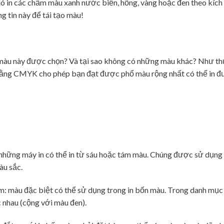
 nó in các chấm màu xanh nước biển, hồng, vàng hoặc đen theo kíc
g tin này để tái tạo màu!
n màu này được chọn? Và tại sao không có những màu khác? Như t
In bằng CMYK cho phép bạn đạt được phổ màu rộng nhất có thể in đ
ó những máy in có thể in từ sáu hoặc tám màu. Chúng được sử dụng
àu sắc.
ốm: màu đặc biệt có thể sử dụng trong in bốn màu. Trong danh mục
 nhau (cộng với màu đen).