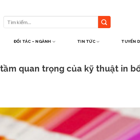
Tìm
kiếm:
ĐỐI TÁC – NGÀNH
TIN TỨC
TUYỂN 
tầm quan trọng của kỹ thuật in b