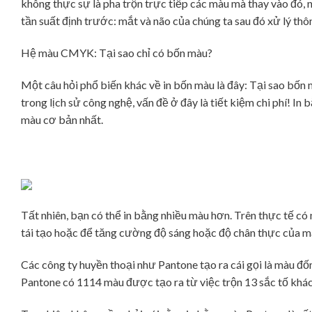
không thực sự là pha trộn trực tiếp các màu mà thay vào đó,
tần suất định trước: mắt và não của chúng ta sau đó xử lý thôn
Hệ màu CMYK: Tại sao chỉ có bốn màu?
Một câu hỏi phổ biến khác về in bốn màu là đây: Tại sao bố
trong lịch sử công nghệ, vấn đề ở đây là tiết kiệm chi phí! 
màu cơ bản nhất.
Tất nhiên, bạn có thể in bằng nhiều màu hơn. Trên thực tế c
tái tạo hoặc để tăng cường độ sáng hoặc độ chân thực của m
Các công ty huyền thoại như Pantone tạo ra cái gọi là màu đ
Pantone có 1114 màu được tạo ra từ việc trộn 13 sắc tố khác