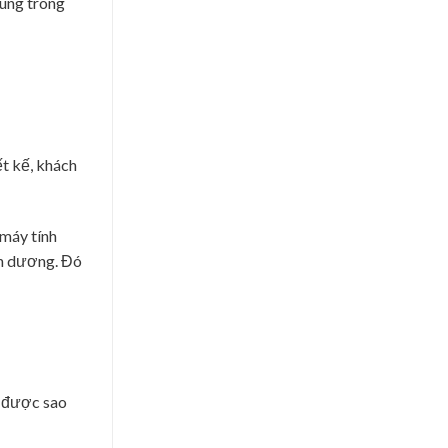
húng trong
ết kế, khách
máy tính
nh dương. Đó
ể được sao