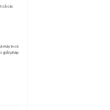
t cả các
à máy in có
ợc giải pháp