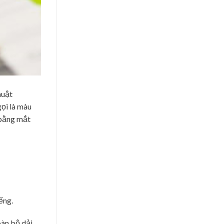
huật
gọi là màu
 bằng mắt
ếng.
oàn bộ dải