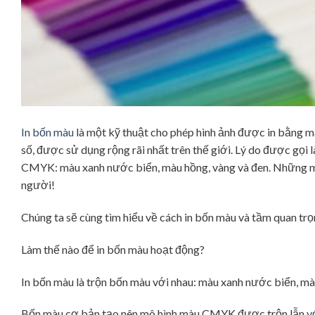
In bốn màu
là một kỹ thuật cho phép hình ảnh được in bằng màu
số, được sử dụng rộng rãi nhất trên thế giới. Lý do được gọi 
CMYK: màu xanh nước biển, màu hồng, vàng và đen. Những màu
người!
Chúng ta sẽ cùng tìm hiểu về cách in bốn màu và tầm quan t
Làm thế nào để in bốn màu hoạt động?
In bốn màu là trộn bốn màu với nhau: màu xanh nước biển, mà
Bốn màu cơ bản tạo nên mô hình màu CMYK được trộn lẫn với 