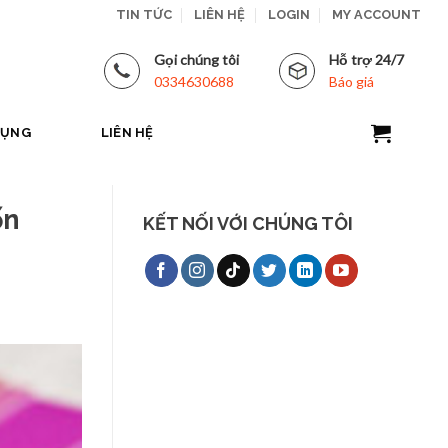
TIN TỨC
LIÊN HỆ
LOGIN
MY ACCOUNT
Gọi chúng tôi
Hỗ trợ 24/7
0334630688
Báo giá
DỤNG
LIÊN HỆ
ốn
KẾT NỐI VỚI CHÚNG TÔI