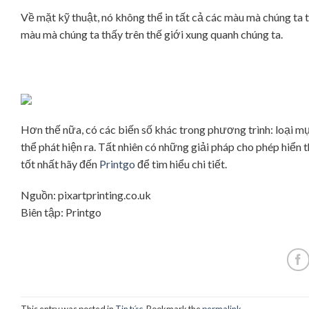
Về mặt kỹ thuật, nó không thể in tất cả các màu mà chúng ta t
màu mà chúng ta thấy trên thế giới xung quanh chúng ta.
Hơn thế nữa, có các biến số khác trong phương trình: loại m
thể phát hiện ra. Tất nhiên có những giải pháp cho phép hiển t
tốt nhất hãy đến
Printgo
để tìm hiểu chi tiết.
Nguồn: pixartprinting.co.uk
Biên tập: Printgo
This entry was posted in
Tin tức
. Bookmark the
permalink
.