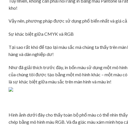
Tuy nhiên, không cần phải nói rằng in bằng màu Pantone là rất
kho!
Vậy nên, phương pháp được sử dụng phổ biến nhất và giá cả p
Sự khác biệt giữa CMYK và RGB
Tại sao rất khó để tạo lại màu sắc mà chúng ta thấy trên màn
hàng và dân nghiệp dư!
Như đã giải thích trước đây, in bốn màu sử dụng một mô hìn
của chúng tôi được tạo bằng một mô hình khác – một màu có b
là sự khác biệt giữa màu sắc trên màn hình và màu in!
Hình ảnh dưới đây cho thấy toàn bộ phổ màu có thể nhìn thấ
chép bằng mô hình màu RGB. Và đa giác màu xám minh họa c