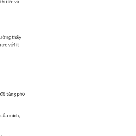
h thước và
hường thấy
ược với ít
 để tăng phổ
 của mình,