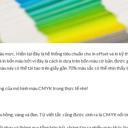
 mực. Hiện tại đây là hệ thống tiêu chuẩn cho in offset và in kỹ t
là in bốn màu bởi vì đây là cách in dựa trên bốn màu cơ bản, được 
 này có thể tái tạo trên giấy gần 70% màu sắc có thể nhìn thấy
rọng của mô hình màu CMYK trong thực tế nhé!
u hồng, vàng và đen. Từ viết tắt cũng được sinh ra là CMYK nổi ti
nhau và thông qua tổng hợp trừ, chúng tạo ra nhiều màu khác (t