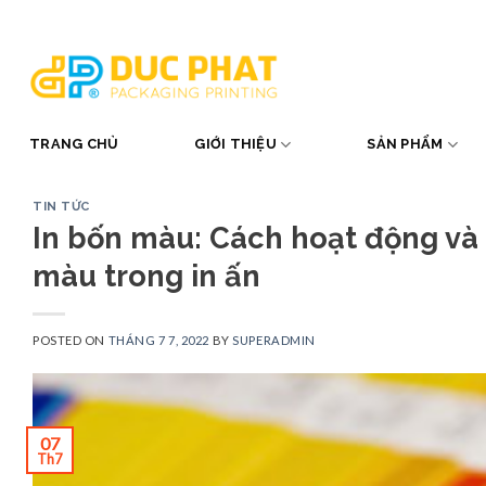
Skip
to
content
TRANG CHỦ
GIỚI THIỆU
SẢN PHẨM
TIN TỨC
In bốn màu: Cách hoạt động và 
màu trong in ấn
POSTED ON
THÁNG 7 7, 2022
BY
SUPERADMIN
07
Th7