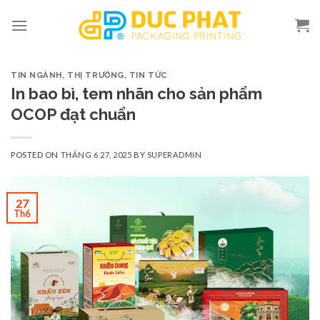
Skip
to
content
TIN NGÀNH, THỊ TRƯỜNG
,
TIN TỨC
In bao bì, tem nhãn cho sản phẩm
OCOP đạt chuẩn
POSTED ON
THÁNG 6 27, 2025
BY
SUPERADMIN
27
Th6