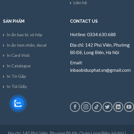
Liên hệ
SẢN PHẨM
CONTACT US
Hotline: 0334 630 688
In ấn bao bì, vỏ hộp
Địa chỉ: 142 Phú Viên, Phường
In ấn tem nhãn, decal
Bồ Đề, Long Biên, Hà Nội
In Card Visit
Email:
In Catalogue
inbaobiducphat.vn@gmail.com
In Tờ Gấp
In Túi Giấy
Địa chỉ: 142 Phú Viên, Phường Bồ Đề, Quận Long Biên, Hà Nội |