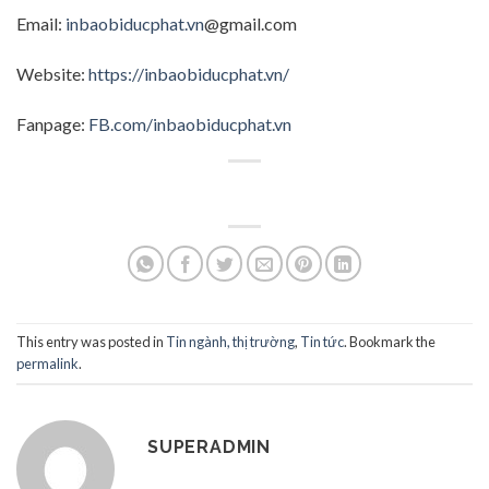
Email:
inbaobiducphat.vn
@gmail.com
Website:
https://inbaobiducphat.vn/
Fanpage:
FB.com/inbaobiducphat.vn
This entry was posted in
Tin ngành, thị trường
,
Tin tức
. Bookmark the
permalink
.
SUPERADMIN