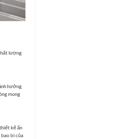
 chất lượng
ố ảnh hưởng
không mong
thiết kế ấn
g bao bì của