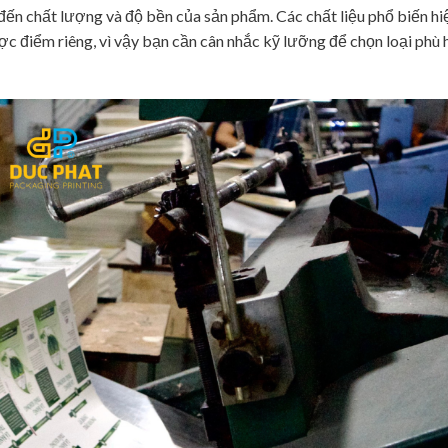
 đến chất lượng và độ bền của sản phẩm. Các chất liệu phổ biến hi
ược điểm riêng, vì vậy bạn cần cân nhắc kỹ lưỡng để chọn loại phù