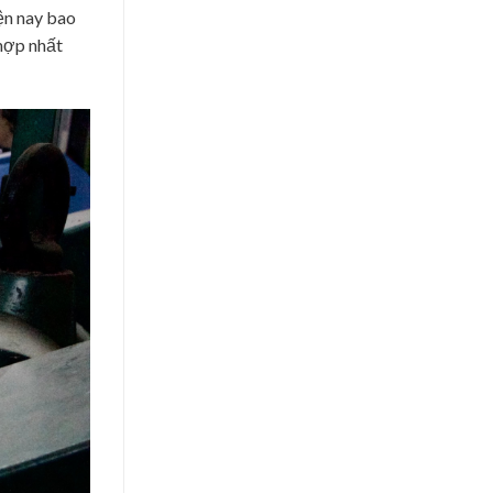
ện nay bao
 hợp nhất