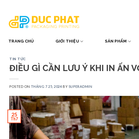
Skip
to
content
TRANG CHỦ
GIỚI THIỆU
SẢN PHẨM
TIN TỨC
ĐIỀU GÌ CẦN LƯU Ý KHI IN ẤN 
POSTED ON
THÁNG 7 25, 2024
BY
SUPERADMIN
25
Th7