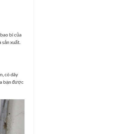
 bao bì của
 sản xuất.
m, có dây
của bạn được