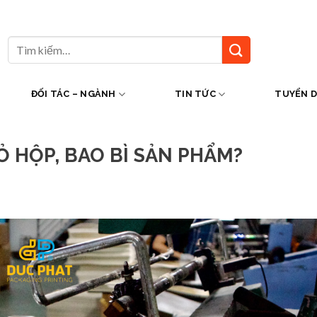
Tìm
kiếm:
ĐỐI TÁC – NGÀNH
TIN TỨC
TUYỂN 
VỎ HỘP, BAO BÌ SẢN PHẨM?