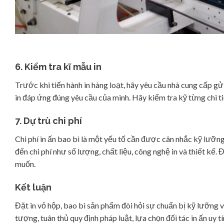
6. Kiểm tra kĩ mẫu in
Trước khi tiến hành in hàng loạt, hãy yêu cầu nhà cung cấp g
in đáp ứng đúng yêu cầu của mình. Hãy kiểm tra kỹ từng chi tiế
7. Dự trù chi phí
Chi phí in ấn bao bì là một yếu tố cần được cân nhắc kỹ lưỡn
đến chi phí như số lượng, chất liệu, công nghệ in và thiết kế
muốn.
Kết luận
Đặt in vỏ hộp, bao bì sản phẩm đòi hỏi sự chuẩn bị kỹ lưỡng v
tượng, tuân thủ quy định pháp luật, lựa chọn đối tác in ấn uy 