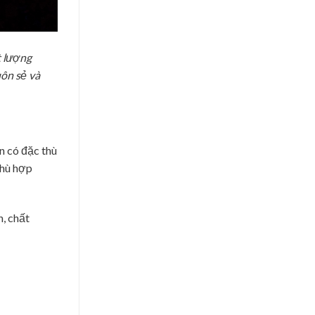
t lượng
uôn sẻ và
n có đặc thù
phù hợp
, chất