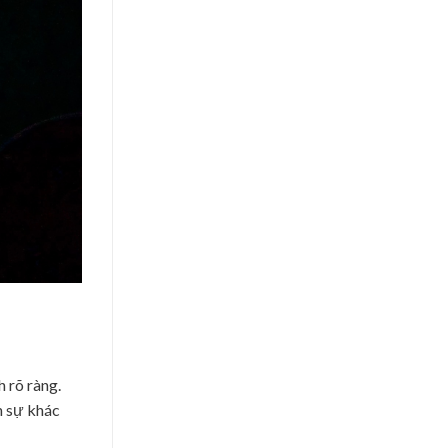
 rõ ràng.
n sự khác