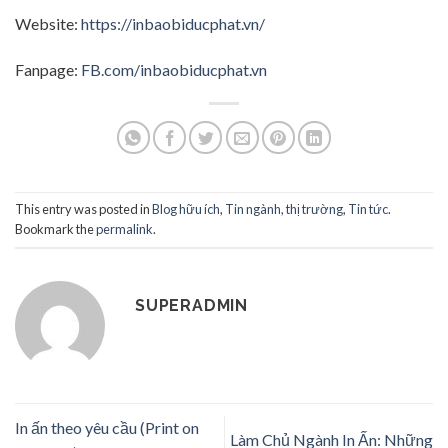
Website:
https://inbaobiducphat.vn/
Fanpage:
FB.com/inbaobiducphat.vn
This entry was posted in
Blog hữu ích
,
Tin ngành, thị trường
,
Tin tức
.
Bookmark the
permalink
.
SUPERADMIN
In ấn theo yêu cầu (Print on
Làm Chủ Ngành In Ấn: Những