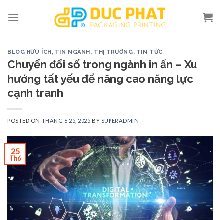
Skip
to
content
BLOG HỮU ÍCH
,
TIN NGÀNH, THỊ TRƯỜNG
,
TIN TỨC
Chuyển đổi số trong ngành in ấn – Xu
hướng tất yếu để nâng cao năng lực
cạnh tranh
POSTED ON
THÁNG 6 25, 2025
BY
SUPERADMIN
25
Th6