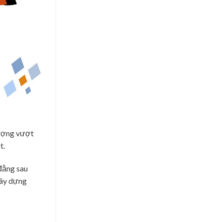
lượng vượt
t.
 đằng sau
xây dựng