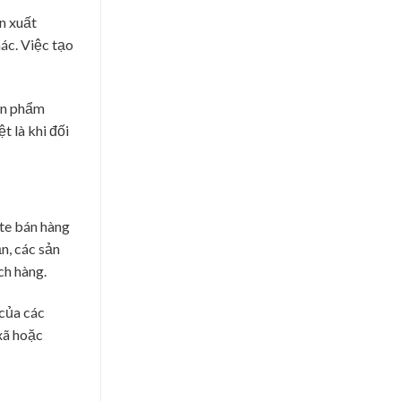
n xuất
hác. Việc tạo
sản phẩm
 là khi đối
ite bán hàng
n, các sản
ch hàng.
 của các
xã hoặc