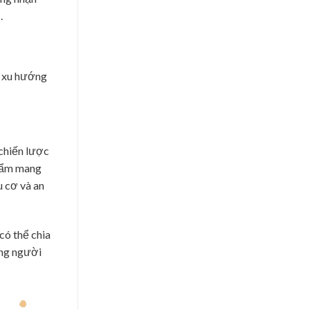
.
à xu hướng
 chiến lược
phẩm mang
u cơ và an
có thể chia
hững người