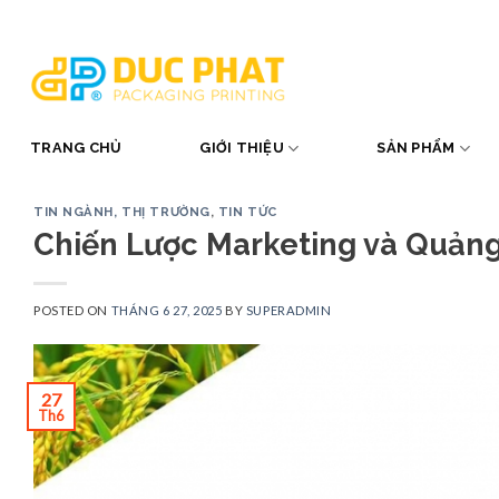
Skip
to
content
TRANG CHỦ
GIỚI THIỆU
SẢN PHẨM
TIN NGÀNH, THỊ TRƯỜNG
,
TIN TỨC
Chiến Lược Marketing và Quả
POSTED ON
THÁNG 6 27, 2025
BY
SUPERADMIN
27
Th6