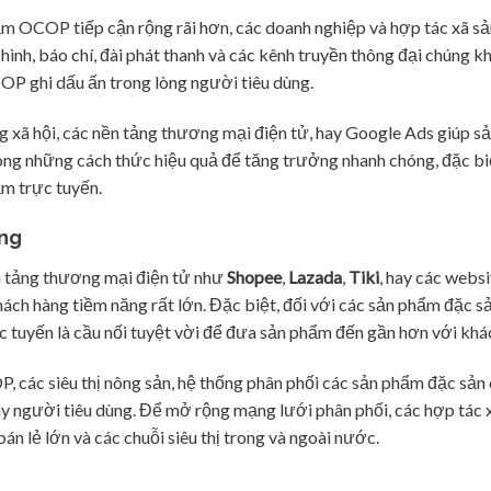
ẩm OCOP tiếp cận rộng rãi hơn, các doanh nghiệp và hợp tác xã sả
ình, báo chí, đài phát thanh và các kênh truyền thông đại chúng k
P ghi dấu ấn trong lòng người tiêu dùng.
ng xã hội, các nền tảng thương mại điện tử, hay Google Ads giúp 
g những cách thức hiệu quả để tăng trưởng nhanh chóng, đặc biệt
m trực tuyến.
àng
n tảng thương mại điện tử như
Shopee
,
Lazada
,
Tiki
, hay các webs
h hàng tiềm năng rất lớn. Đặc biệt, đối với các sản phẩm đặc sả
c tuyến là cầu nối tuyệt vời để đưa sản phẩm đến gần hơn với khá
, các siêu thị nông sản, hệ thống phân phối các sản phẩm đặc sản
ay người tiêu dùng. Để mở rộng mạng lưới phân phối, các hợp tác 
n lẻ lớn và các chuỗi siêu thị trong và ngoài nước.