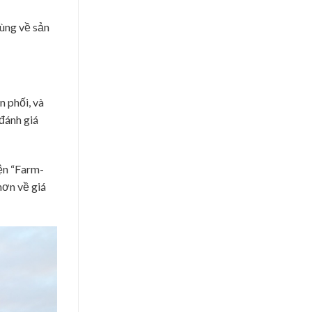
ùng về sản
n phối, và
đánh giá
iện “Farm-
hơn về giá