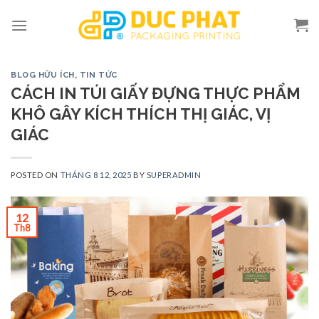
Skip
to
content
BLOG HỮU ÍCH
,
TIN TỨC
CÁCH IN TÚI GIẤY ĐỰNG THỰC PHẨM
KHÔ GÂY KÍCH THÍCH THỊ GIÁC, VỊ
GIÁC
POSTED ON
THÁNG 8 12, 2025
BY
SUPERADMIN
12
Th8