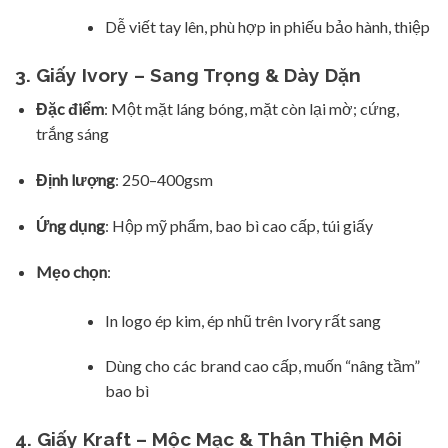
Dễ viết tay lên, phù hợp in phiếu bảo hành, thiệp
3. Giấy Ivory – Sang Trọng & Dày Dặn
Đặc điểm
: Một mặt láng bóng, mặt còn lại mờ; cứng,
trắng sáng
Định lượng
: 250–400gsm
Ứng dụng
: Hộp mỹ phẩm, bao bì cao cấp, túi giấy
Mẹo chọn
:
In logo ép kim, ép nhũ trên Ivory rất sang
Dùng cho các brand cao cấp, muốn “nâng tầm”
bao bì
4. Giấy Kraft – Mộc Mạc & Thân Thiện Môi