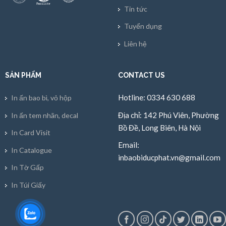
Tin tức
Tuyển dụng
Liên hệ
SẢN PHẨM
CONTACT US
Hotline: 0334 630 688
In ấn bao bì, vỏ hộp
Địa chỉ: 142 Phú Viên, Phường
In ấn tem nhãn, decal
Bồ Đề, Long Biên, Hà Nội
In Card Visit
Email:
In Catalogue
inbaobiducphat.vn@gmail.com
In Tờ Gấp
In Túi Giấy