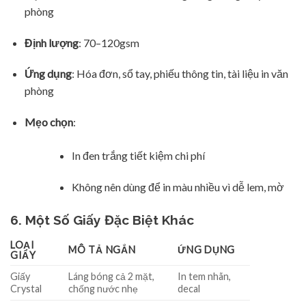
phòng
Định lượng
: 70–120gsm
Ứng dụng
: Hóa đơn, sổ tay, phiếu thông tin, tài liệu in văn
phòng
Mẹo chọn
:
In đen trắng tiết kiệm chi phí
Không nên dùng để in màu nhiều vì dễ lem, mờ
6. Một Số Giấy Đặc Biệt Khác
LOẠI
MÔ TẢ NGẮN
ỨNG DỤNG
GIẤY
Giấy
Láng bóng cả 2 mặt,
In tem nhãn,
Crystal
chống nước nhẹ
decal