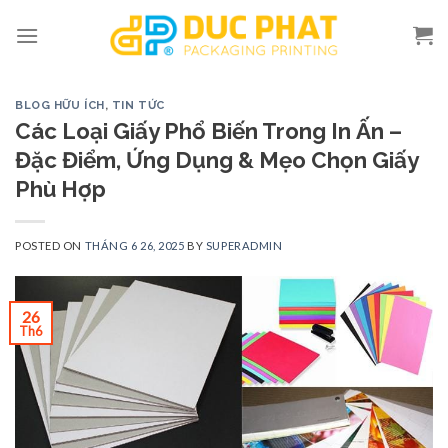
Skip
to
content
BLOG HỮU ÍCH
,
TIN TỨC
Các Loại Giấy Phổ Biến Trong In Ấn –
Đặc Điểm, Ứng Dụng & Mẹo Chọn Giấy
Phù Hợp
POSTED ON
THÁNG 6 26, 2025
BY
SUPERADMIN
26
Th6