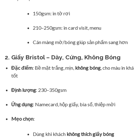
150gsm: in tờ rơi
210–250gsm: in card visit, menu
Cán màng mờ/bóng giúp sản phẩm sang hơn
2. Giấy Bristol – Dày, Cứng, Không Bóng
Đặc điểm
: Bề mặt trắng, mịn,
không bóng
, cho màu in khá
tốt
Định lượng
: 230–350gsm
Ứng dụng
: Namecard, hộp giấy, bìa sổ, thiệp mời
Mẹo chọn
:
Dùng khi khách
không thích giấy bóng