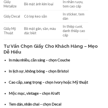
Giấy
In nhãn rượu,
Bề mặt ánh kim loại
Metalize
tem cao cấp
In sticker, tem
Giấy Decal
Có lớp keo sẵn
dán
In thiệp cưới,
Giấy Mỹ
Bề mặt gân, sần, màu
danh thiếp cao
Thuật
đặc biệt
cấp
Tư Vấn Chọn Giấy Cho Khách Hàng – Mẹo
Dễ Hiểu
In màu nhiều, cần sáng – chọn Couche
In lịch sự, không bóng – chọn Bristol
Cao cấp, sang trọng – chọn Ivory hoặc Mỹ thuật
Mộc mạc, vintage – chọn Kraft
Tem dán, nhãn chai – chọn Decal