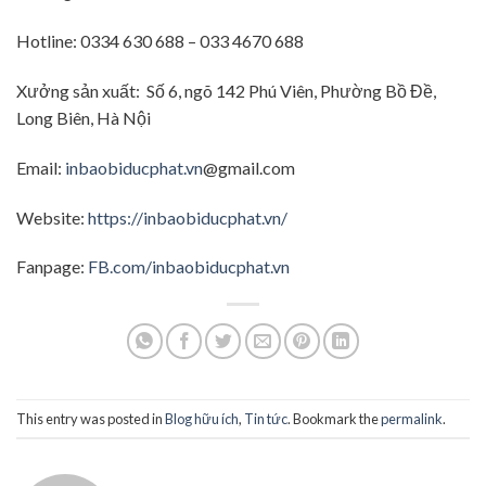
Hotline: 0334 630 688 – 033 4670 688
Xưởng sản xuất: Số 6, ngõ 142 Phú Viên, Phường Bồ Đề,
Long Biên, Hà Nội
Email:
inbaobiducphat.vn
@gmail.com
Website:
https://inbaobiducphat.vn/
Fanpage:
FB.com/inbaobiducphat.vn
This entry was posted in
Blog hữu ích
,
Tin tức
. Bookmark the
permalink
.