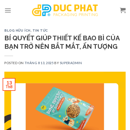
Skip
to
content
BLOG HỮU ÍCH
,
TIN TỨC
BÍ QUYẾT GIÚP THIẾT KẾ BAO BÌ CỦA
BẠN TRỞ NÊN BẮT MẮT, ẤN TƯỢNG
POSTED ON
THÁNG 8 13, 2025
BY
SUPERADMIN
13
Th8