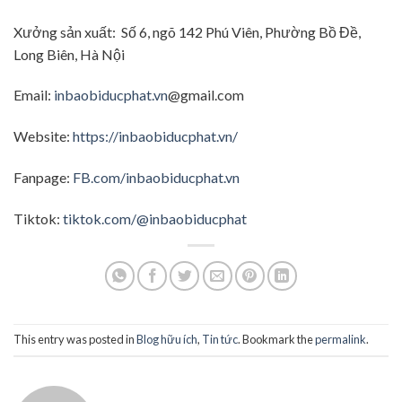
Xưởng sản xuất: Số 6, ngõ 142 Phú Viên, Phường Bồ Đề,
Long Biên, Hà Nội
Email:
inbaobiducphat.vn
@gmail.com
Website:
https://inbaobiducphat.vn/
Fanpage:
FB.com/inbaobiducphat.vn
Tiktok:
tiktok.com/@inbaobiducphat
This entry was posted in
Blog hữu ích
,
Tin tức
. Bookmark the
permalink
.