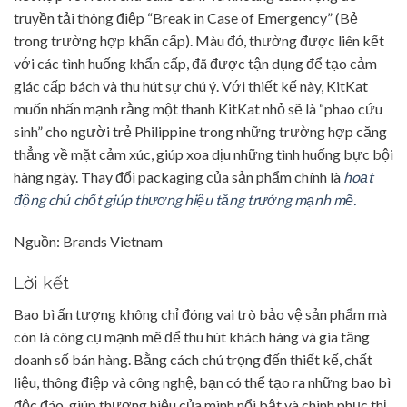
truyền tải thông điệp “Break in Case of Emergency” (Bẻ
trong trường hợp khẩn cấp). Màu đỏ, thường được liên kết
với các tình huống khẩn cấp, đã được tận dụng để tạo cảm
giác cấp bách và thu hút sự chú ý. Với thiết kế này, KitKat
muốn nhấn mạnh rằng một thanh KitKat nhỏ sẽ là “phao cứu
sinh” cho người trẻ Philippine trong những trường hợp căng
thẳng về mặt cảm xúc, giúp xoa dịu những tình huống bực bội
hàng ngày. Thay đổi packaging của sản phẩm chính là
hoạt
động chủ chốt giúp thương hiệu tăng trưởng mạnh mẽ.
Nguồn: Brands Vietnam
Lời kết
Bao bì ấn tượng không chỉ đóng vai trò bảo vệ sản phẩm mà
còn là công cụ mạnh mẽ để thu hút khách hàng và gia tăng
doanh số bán hàng. Bằng cách chú trọng đến thiết kế, chất
liệu, thông điệp và công nghệ, bạn có thể tạo ra những bao bì
độc đáo, giúp thương hiệu của mình nổi bật và chinh phục thị