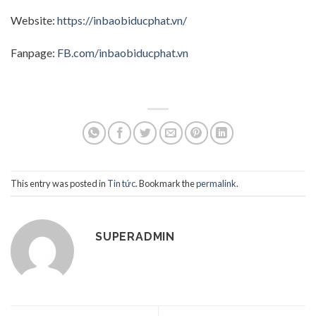
Website:
https://inbaobiducphat.vn/
Fanpage:
FB.com/inbaobiducphat.vn
This entry was posted in
Tin tức
. Bookmark the
permalink
.
SUPERADMIN