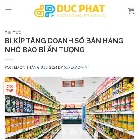
Skip
to
content
TIN TỨC
BÍ KÍP TĂNG DOANH SỐ BÁN HÀNG
NHỜ BAO BÌ ẤN TƯỢNG
POSTED ON
THÁNG 8 23, 2024
BY
SUPERADMIN
23
Th8