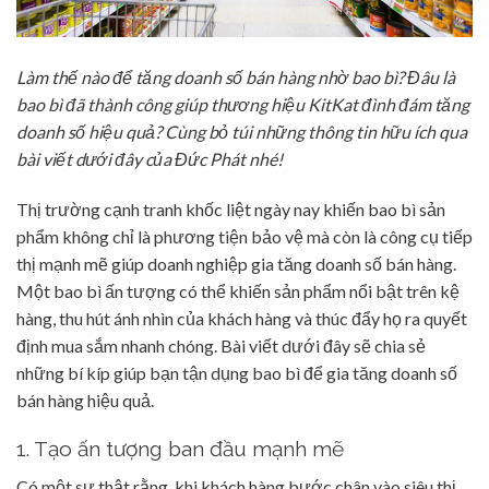
Làm thế nào để tăng doanh số bán hàng nhờ bao bì? Đâu là
bao bì đã thành công giúp thương hiệu KitKat đình đám tăng
doanh số hiệu quả? Cùng bỏ túi những thông tin hữu ích qua
bài viết dưới đây của Đức Phát nhé!
Thị trường cạnh tranh khốc liệt ngày nay khiến bao bì sản
phẩm không chỉ là phương tiện bảo vệ mà còn là công cụ tiếp
thị mạnh mẽ giúp doanh nghiệp gia tăng doanh số bán hàng.
Một bao bì ấn tượng có thể khiến sản phẩm nổi bật trên kệ
hàng, thu hút ánh nhìn của khách hàng và thúc đẩy họ ra quyết
định mua sắm nhanh chóng. Bài viết dưới đây sẽ chia sẻ
những bí kíp giúp bạn tận dụng bao bì để gia tăng doanh số
bán hàng hiệu quả.
1. Tạo ấn tượng ban đầu mạnh mẽ
Có một sự thật rằng, khi khách hàng bước chân vào siêu thị,