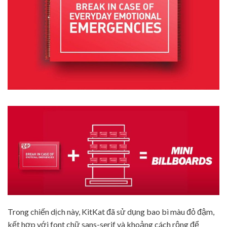
Trong chiến dịch này, KitKat đã sử dụng bao bì màu đỏ đậm,
kết hợp với font chữ sans-serif và khoảng cách rộng để