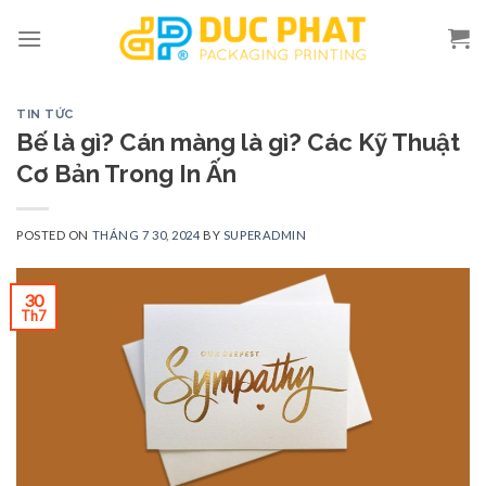
Skip
to
content
TIN TỨC
Bế là gì? Cán màng là gì? Các Kỹ Thuật
Cơ Bản Trong In Ấn
POSTED ON
THÁNG 7 30, 2024
BY
SUPERADMIN
30
Th7