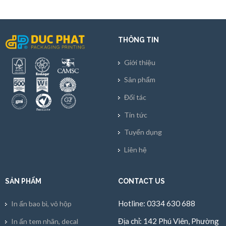
THÔNG TIN
Giới thiệu
Sản phẩm
Đối tác
Tin tức
Tuyển dụng
Liên hệ
SẢN PHẨM
CONTACT US
Hotline: 0334 630 688
In ấn bao bì, vỏ hộp
Địa chỉ: 142 Phú Viên, Phường
In ấn tem nhãn, decal