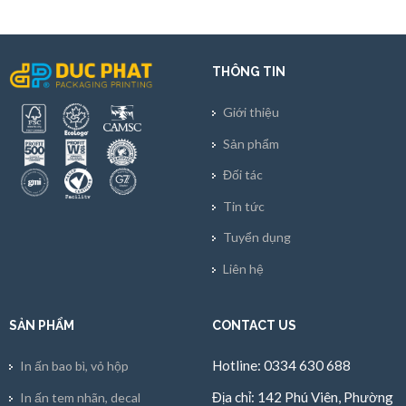
THÔNG TIN
Giới thiệu
Sản phẩm
Đối tác
Tin tức
Tuyển dụng
Liên hệ
SẢN PHẨM
CONTACT US
Hotline: 0334 630 688
In ấn bao bì, vỏ hộp
Địa chỉ: 142 Phú Viên, Phường
In ấn tem nhãn, decal