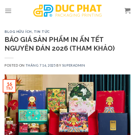
Skip
to
content
BLOG HỮU ÍCH
,
TIN TỨC
BÁO GIÁ SẢN PHẨM IN ẤN TẾT
NGUYÊN ĐÁN 2026 (THAM KHẢO)
POSTED ON
THÁNG 7 16, 2025
BY
SUPERADMIN
16
Th7