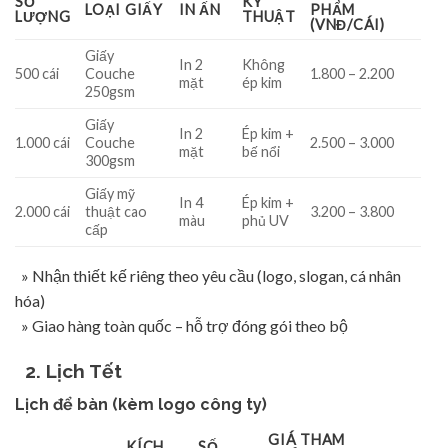
SỐ
KỸ
LOẠI GIẤY
IN ẤN
PHẨM
LƯỢNG
THUẬT
(VNĐ/CÁI)
Giấy
In 2
Không
500 cái
Couche
1.800 – 2.200
mặt
ép kim
250gsm
Giấy
In 2
Ép kim +
1.000 cái
Couche
2.500 – 3.000
mặt
bế nổi
300gsm
Giấy mỹ
In 4
Ép kim +
2.000 cái
thuật cao
3.200 – 3.800
màu
phủ UV
cấp
» Nhận thiết kế riêng theo yêu cầu (logo, slogan, cá nhân
hóa)
» Giao hàng toàn quốc – hỗ trợ đóng gói theo bộ
2. Lịch Tết
Lịch để bàn (kèm logo công ty)
GIÁ THAM
KÍCH
SỐ