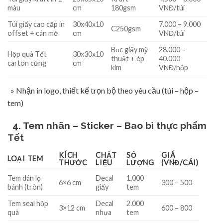
màu
cm
180gsm
VNĐ/túi
Túi giấy cao cấp in
30x40x10
7.000 – 9.000
C250gsm
offset + cán mờ
cm
VNĐ/túi
Bọc giấy mỹ
28.000 –
Hộp quà Tết
30x30x10
thuật + ép
40.000
carton cứng
cm
kim
VNĐ/hộp
» Nhận in logo, thiết kế trọn bộ theo yêu cầu (túi – hộp –
tem)
4. Tem nhãn – Sticker – Bao bì thực phẩm
Tết
KÍCH
CHẤT
SỐ
GIÁ
LOẠI TEM
THƯỚC
LIỆU
LƯỢNG
(VNĐ/CÁI)
Tem dán lọ
Decal
1.000
6×6 cm
300 – 500
bánh (tròn)
giấy
tem
Tem seal hộp
Decal
2.000
3×12 cm
600 – 800
quà
nhựa
tem