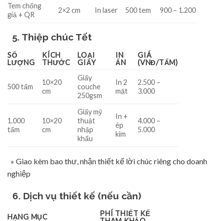
Tem chống
2×2 cm
In laser
500 tem
900 – 1.200
giả + QR
5. Thiệp chúc Tết
SỐ
KÍCH
LOẠI
IN
GIÁ
LƯỢNG
THƯỚC
GIẤY
ẤN
(VNĐ/TẤM)
Giấy
10×20
In 2
2.500 –
500 tấm
couche
cm
mặt
3.000
250gsm
Giấy mỹ
In +
1.000
10×20
thuật
4.000 –
ép
tấm
cm
nhập
5.000
kim
khẩu
» Giao kèm bao thư, nhận thiết kế lời chúc riêng cho doanh
nghiệp
6. Dịch vụ thiết kế (nếu cần)
PHÍ THIẾT KẾ
HẠNG MỤC
THAM KHẢO