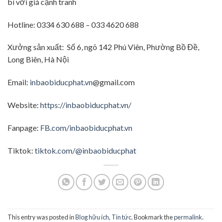
bì với giá cạnh tranh
Hotline: 0334 630 688 – 033 4620 688
Xưởng sản xuất: Số 6, ngõ 142 Phú Viên, Phường Bồ Đề,
Long Biên, Hà Nội
Email:
inbaobiducphat.vn
@gmail.com
Website:
https://inbaobiducphat.vn/
Fanpage:
FB.com/inbaobiducphat.vn
Tiktok:
tiktok.com/@inbaobiducphat
This entry was posted in
Blog hữu ích
,
Tin tức
. Bookmark the
permalink
.