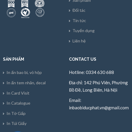
Sản phẩm
Đối tác
Tin tức
Tuyển dụng
Liên hệ
SẢN PHẨM
CONTACT US
Hotline: 0334 630 688
In ấn bao bì, vỏ hộp
Địa chỉ: 142 Phú Viên, Phường
In ấn tem nhãn, decal
Bồ Đề, Long Biên, Hà Nội
In Card Visit
Email:
In Catalogue
inbaobiducphat.vn@gmail.com
In Tờ Gấp
In Túi Giấy