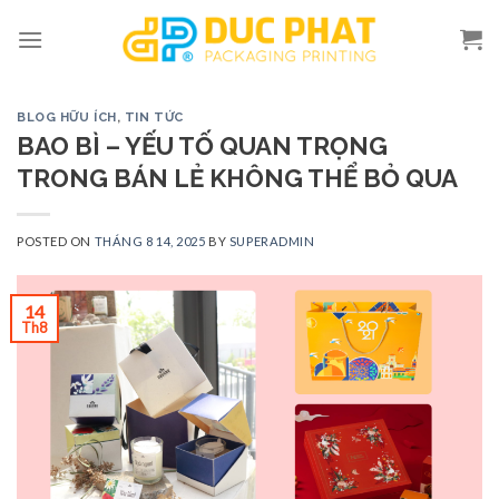
Skip
to
content
BLOG HỮU ÍCH
,
TIN TỨC
BAO BÌ – YẾU TỐ QUAN TRỌNG
TRONG BÁN LẺ KHÔNG THỂ BỎ QUA
POSTED ON
THÁNG 8 14, 2025
BY
SUPERADMIN
14
Th8