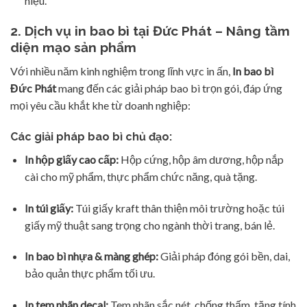
hiệu.
2. Dịch vụ in bao bì tại Đức Phát – Nâng tầm
diện mạo sản phẩm
Với nhiều năm kinh nghiệm trong lĩnh vực in ấn,
In bao bì
Đức Phát
mang đến các giải pháp bao bì trọn gói, đáp ứng
mọi yêu cầu khắt khe từ doanh nghiệp:
Các giải pháp bao bì chủ đạo:
In hộp giấy cao cấp:
Hộp cứng, hộp âm dương, hộp nắp
cài cho mỹ phẩm, thực phẩm chức năng, quà tặng.
In túi giấy:
Túi giấy kraft thân thiện môi trường hoặc túi
giấy mỹ thuật sang trọng cho ngành thời trang, bán lẻ.
In bao bì nhựa & màng ghép:
Giải pháp đóng gói bền, dai,
bảo quản thực phẩm tối ưu.
In tem nhãn decal:
Tem nhãn sắc nét, chống thấm, tăng tính