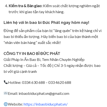
Kiểm tra & Bàn giao:
Kiểm soát chất lượng nghiêm ngặt
trước khi giao tận tay khách hàng.
Liên hệ với In bao bì Đức Phát ngay hôm nay!
Đừng để sản phẩm của bạn bị “lãng quên” trên kệ hàng chỉ vì
bao bì thiếu ấn tượng. Hãy biến bao bì của bạn thành một
“nhân viên bán hàng” xuất sắc nhất!
CÔNG TY IN BAO BÌ ĐỨC PHÁT
Giải Pháp In Ấn Bao Bì, Tem Nhãn Chuyên Nghiệp
Chất lượng – Giá cả – Tốc độ | Chỉ 3-5 ngày nhận được bao
bì với giá cạnh tranh
Hotline: 0334 630 688 – 033 4620 688
Email: inbaobiducphat.vn@gmail.com
Website:
https://inbaobiducphat.vn/