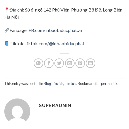
Địa chỉ: Số 6, ngõ 142 Phú Viên, Phường Bồ Đề, Long Biên,
Hà Nội
Fanpage:
FB.com/inbaobiducphat.vn
Tiktok:
tiktok.com/@inbaobiducphat
This entry was posted in
Blog hữu ích
,
Tin tức
. Bookmark the
permalink
.
SUPERADMIN