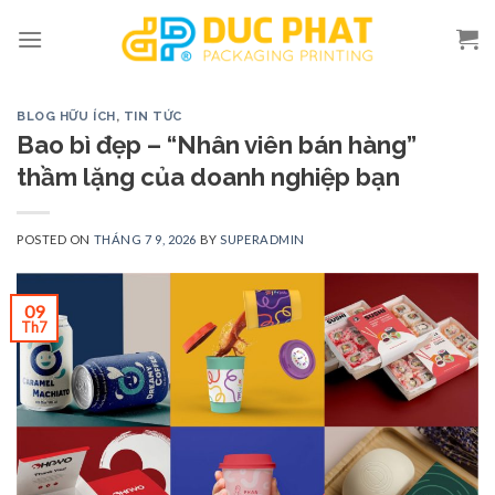
Skip
to
content
BLOG HỮU ÍCH
,
TIN TỨC
Bao bì đẹp – “Nhân viên bán hàng”
thầm lặng của doanh nghiệp bạn
POSTED ON
THÁNG 7 9, 2026
BY
SUPERADMIN
09
Th7