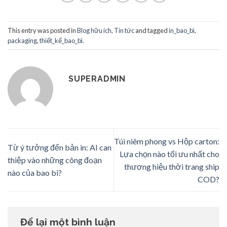
This entry was posted in
Blog hữu ích
,
Tin tức
and tagged
in_bao_bì
,
packaging
,
thiết_kế_bao_bì
.
SUPERADMIN
Túi niêm phong vs Hộp carton:
Từ ý tưởng đến bản in: AI can
Lựa chọn nào tối ưu nhất cho
thiệp vào những công đoạn
thương hiệu thời trang ship
nào của bao bì?
COD?
Để lại một bình luận