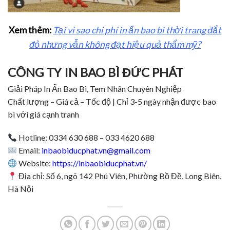
Xem thêm:
Tại vì sao chi phí in ấn bao bì thời trang đắt
đỏ nhưng vẫn không đạt hiệu quả thẩm mỹ?
CÔNG TY IN BAO BÌ ĐỨC PHÁT
Giải Pháp In Ấn Bao Bì, Tem Nhãn Chuyên Nghiệp
Chất lượng – Giá cả – Tốc độ | Chỉ 3-5 ngày nhận được bao
bì với giá cạnh tranh
Hotline: 0334 630 688 – 033 4620 688
Email:
inbaobiducphat.vn@gmail.com
Website:
https://inbaobiducphat.vn/
Địa chỉ: Số 6, ngõ 142 Phú Viên, Phường Bồ Đề, Long Biên,
Hà Nội