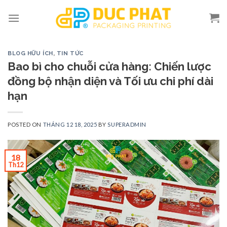
Skip
to
content
BLOG HỮU ÍCH
,
TIN TỨC
Bao bì cho chuỗi cửa hàng: Chiến lược
đồng bộ nhận diện và Tối ưu chi phí dài
hạn
POSTED ON
THÁNG 12 18, 2025
BY
SUPERADMIN
18
Th12