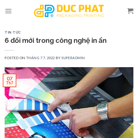
Skip
to
content
TIN TỨC
6 đổi mới trong công nghệ in ấn
POSTED ON
THÁNG 7 7, 2022
BY
SUPERADMIN
07
Th7