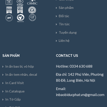
Sản phẩm
Đối tác
Tin tức
Tuyển dụng
Liên hệ
SẢN PHẨM
CONTACT US
Hotline: 0334 630 688
In ấn bao bì, vỏ hộp
Địa chỉ: 142 Phú Viên, Phường
In ấn tem nhãn, decal
Bồ Đề, Long Biên, Hà Nội
In Card Visit
Email:
In Catalogue
inbaobiducphat.vn@gmail.com
In Tờ Gấp