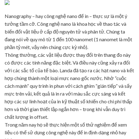
Nanography – hay công nghệ nano để in – thực sự là một ý
tưởng tầm cỡ. Công nghệ nano là khoa học về thao tác và
biến đổi vật liệu ở cấp độ nguyên tử và phân tử. Chúng ta
đang nói về quy mô từ 1 đến 100 nanomet (1 nanomet là một
phần tỷ mét, vậy nên chúng cực kỳ nhỏ).
Thông thường, các vật liệu được thay đổi trên thang đo này
có được các tính năng đặc biệt. Và điều này cũng xảy ra đối
với các sắc tố của tế bào. Landa đã tạo ra các hạt nano và kết
hợp chúng thành một loại mực nano gốc nước. Nhờ “cuộc
cách mạnh” quy trình in phun với cách ghim “gián tiếp” và sấy
mực trên vải, kết quả là in ra với màu sắc cực sáng và kết
hợp các sự linh hoạt của in kỹ thuật số khiến cho chi phí thấp
hơn và thời gian thiết lập ngắn hơn – trong khi vẫn duy trì
chất lượng in offset.
Trong năm nay họ sẽ thực hiện một số thử nghiệm để xem
liệu có thể sử dụng công nghệ này để in định dạng nhỏ hay