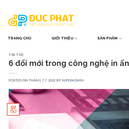
Skip
to
content
TRANG CHỦ
GIỚI THIỆU
SẢN PHẨM
TIN TỨC
6 đổi mới trong công nghệ in ấ
POSTED ON
THÁNG 7 7, 2022
BY
SUPERADMIN
07
Th7