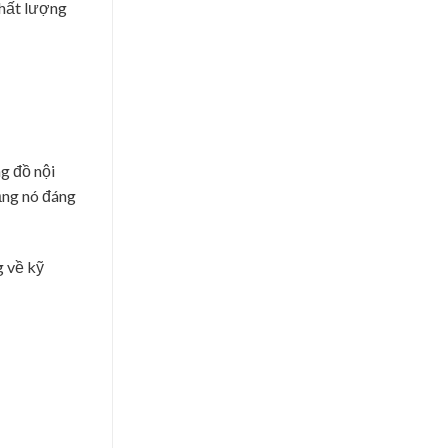
chất lượng
ng đồ nội
ằng nó đáng
g về kỹ