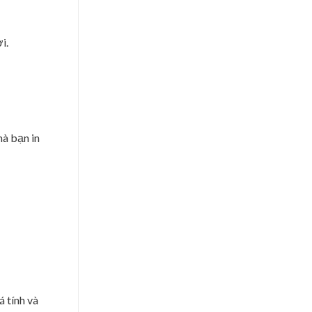
i.
mà bạn in
á tính và