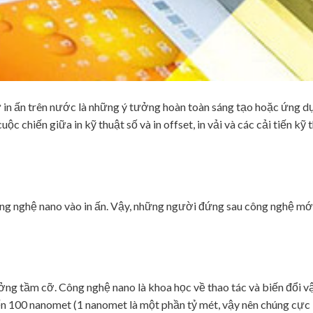
 in ấn trên nước là những ý tưởng hoàn toàn sáng tạo hoặc ứng d
c chiến giữa in kỹ thuật số và in offset, in vải và các cải tiến kỹ 
ng nghệ nano vào in ấn. Vậy, những người đứng sau công nghệ mới
ng tầm cỡ. Công nghệ nano là khoa học về thao tác và biến đổi vậ
ến 100 nanomet (1 nanomet là một phần tỷ mét, vậy nên chúng cực 