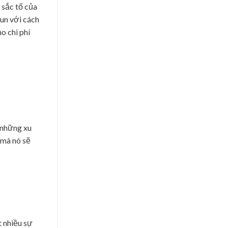
 sắc tố của
hun với cách
o chi phí
, những xu
 mà nó sẽ
t nhiều sự