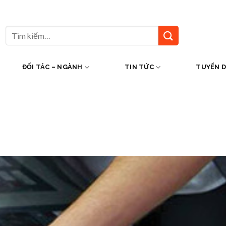
Tìm
kiếm:
ĐỐI TÁC – NGÀNH
TIN TỨC
TUYỂN 
n