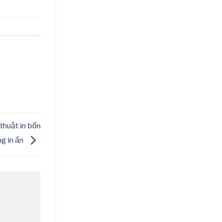
thuật in bốn
g in ấn