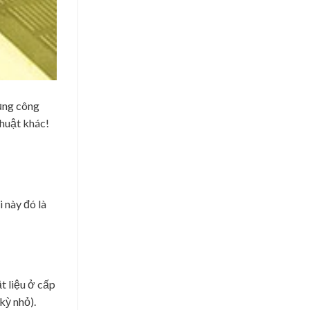
ụng công
thuật khác!
 này đó là
t liệu ở cấp
kỳ nhỏ).