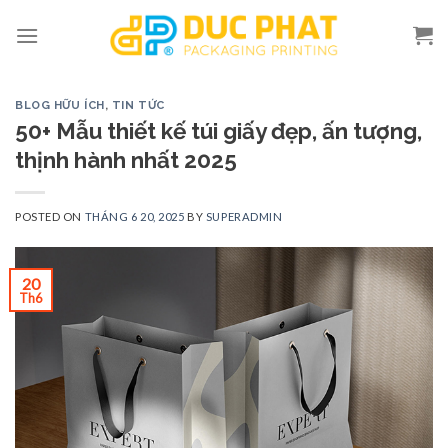
Skip
to
content
BLOG HỮU ÍCH
,
TIN TỨC
50+ Mẫu thiết kế túi giấy đẹp, ấn tượng,
thịnh hành nhất 2025
POSTED ON
THÁNG 6 20, 2025
BY
SUPERADMIN
20
Th6