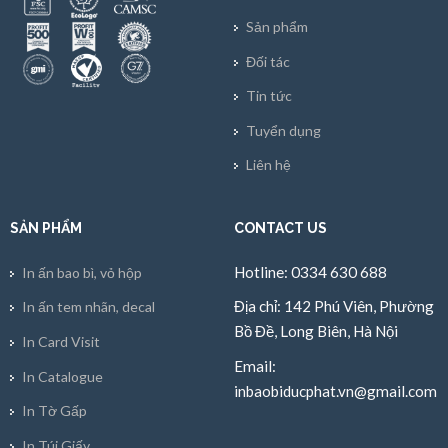
Sản phẩm
Đối tác
Tin tức
Tuyển dụng
Liên hệ
SẢN PHẨM
CONTACT US
Hotline: 0334 630 688
In ấn bao bì, vỏ hộp
Địa chỉ: 142 Phú Viên, Phường
In ấn tem nhãn, decal
Bồ Đề, Long Biên, Hà Nội
In Card Visit
Email:
In Catalogue
inbaobiducphat.vn@gmail.com
In Tờ Gấp
In Túi Giấy