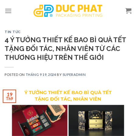
Skip
to
content
TIN TỨC
4 Ý TƯỞNG THIẾT KẾ BAO BÌ QUÀ TẾT
TẶNG ĐỐI TÁC, NHÂN VIÊN TỪ CÁC
THƯƠNG HIỆU TRÊN THẾ GIỚI
POSTED ON
THÁNG 9 19, 2024
BY
SUPERADMIN
19
Th9