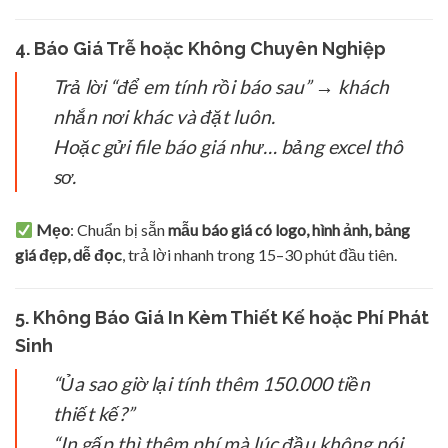
4. Báo Giá Trễ hoặc Không Chuyên Nghiệp
Trả lời “để em tính rồi báo sau” → khách
nhắn nơi khác và đặt luôn.
Hoặc gửi file báo giá như… bảng excel thô
sơ.
Mẹo
: Chuẩn bị sẵn
mẫu báo giá có logo, hình ảnh, bảng
giá đẹp, dễ đọc
, trả lời nhanh trong 15–30 phút đầu tiên.
5. Không Báo Giá In Kèm Thiết Kế hoặc Phí Phát
Sinh
“Ủa sao giờ lại tính thêm 150.000 tiền
thiết kế?”
“In gấp thì thêm phí mà lúc đầu không nói