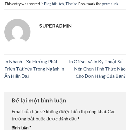
This entry was posted in
Blog hữu ích
,
Tin tức
. Bookmark the
permalink
.
SUPERADMIN
In Nhanh – Xu Hướng Phát
In Offset và In Kỹ Thuật Số –
Triển Tất Yếu Trong Ngành In
Nên Chọn Hình Thức Nào
Ấn Hiện Đại
Cho Đơn Hàng Của Bạn?
Để lại một bình luận
Email của bạn sẽ không được hiển thị công khai.
Các
trường bắt buộc được đánh dấu
*
Bình luận
*