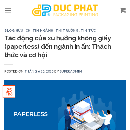
Skip
to
content
BLOG HỮU ÍCH
,
TIN NGÀNH, THỊ TRƯỜNG
,
TIN TỨC
Tác động của xu hướng không giấy
(paperless) đến ngành in ấn: Thách
thức và cơ hội
POSTED ON
THÁNG 6 25, 2025
BY
SUPERADMIN
25
Th6