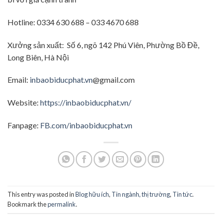
Hotline: 0334 630 688 – 033 4670 688
Xưởng sản xuất: Số 6, ngõ 142 Phú Viên, Phường Bồ Đề,
Long Biên, Hà Nội
Email:
inbaobiducphat.vn
@gmail.com
Website:
https://inbaobiducphat.vn/
Fanpage:
FB.com/inbaobiducphat.vn
This entry was posted in
Blog hữu ích
,
Tin ngành, thị trường
,
Tin tức
.
Bookmark the
permalink
.