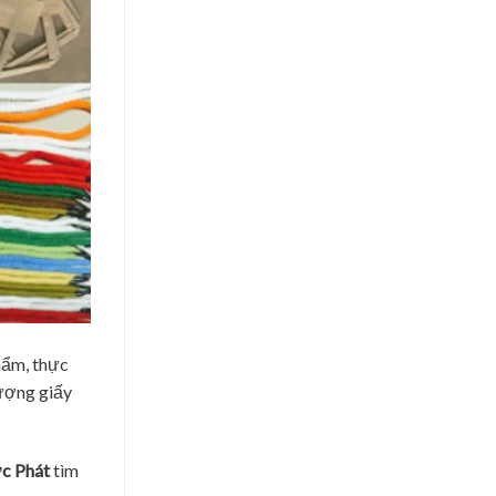
hẩm, thực
lượng giấy
ức Phát
tìm