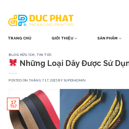
Skip
to
content
TRANG CHỦ
GIỚI THIỆU
SẢN PHẨM
BLOG HỮU ÍCH
,
TIN TỨC
Những Loại Dây Được Sử Dụng
POSTED ON
THÁNG 7 17, 2025
BY
SUPERADMIN
17
Th7