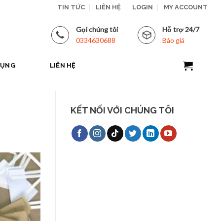
TIN TỨC
LIÊN HỆ
LOGIN
MY ACCOUNT
Gọi chúng tôi
Hỗ trợ 24/7
0334630688
Báo giá
DỤNG
LIÊN HỆ
KẾT NỐI VỚI CHÚNG TÔI