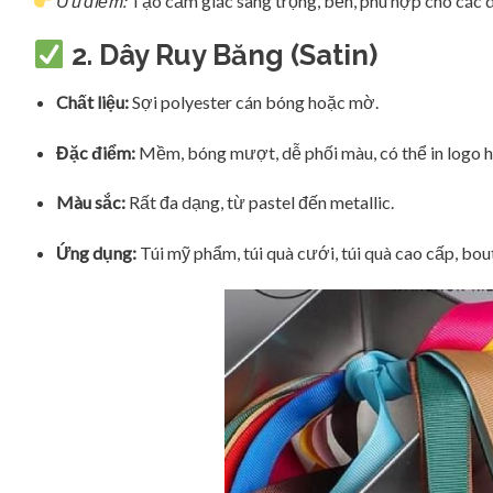
Ưu điểm:
Tạo cảm giác sang trọng, bền, phù hợp cho các d
2.
Dây Ruy Băng (Satin)
Chất liệu:
Sợi polyester cán bóng hoặc mờ.
Đặc điểm:
Mềm, bóng mượt, dễ phối màu, có thể in logo h
Màu sắc:
Rất đa dạng, từ pastel đến metallic.
Ứng dụng:
Túi mỹ phẩm, túi quà cưới, túi quà cao cấp, bout