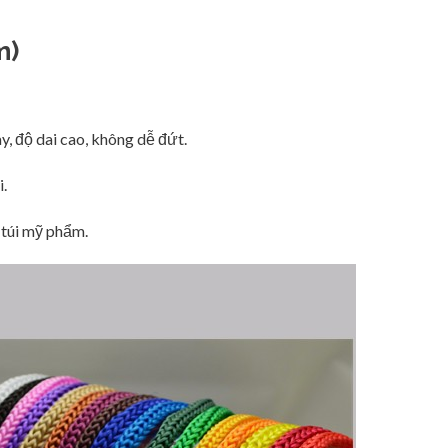
m)
, độ dai cao, không dễ đứt.
.
, túi mỹ phẩm.