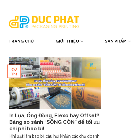
Skip
to
content
TRANG CHỦ
GIỚI THIỆU
SẢN PHẨM
07
Th1
In Lụa, Ống Đồng, Flexo hay Offset?
Bảng so sánh “SỐNG CÒN” để tối ưu
chi phí bao bì!
Khi đặt làm bao bì, câu hỏi khiến các chủ doanh