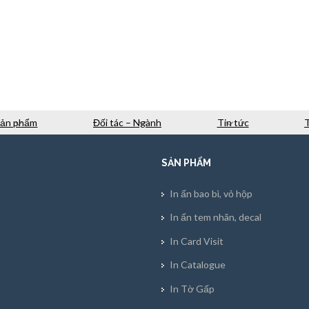
Sản phẩm
Đối tác – Ngành
Tin tức
SẢN PHẨM
In ấn bao bì, vỏ hộp
In ấn tem nhãn, decal
In Card Visit
In Catalogue
In Tờ Gấp