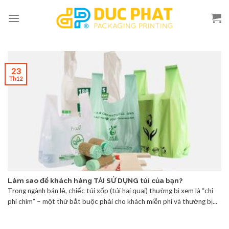
Skip
to
content
23
Th12
Làm sao để khách hàng TÁI SỬ DỤNG túi của bạn?
Trong ngành bán lẻ, chiếc túi xốp (túi hai quai) thường bị xem là “chi
phí chìm” – một thứ bắt buộc phải cho khách miễn phí và thường bị...