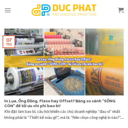
Skip
to
content
07
Th1
In Lụa, Ống Đồng, Flexo hay Offset? Bảng so sánh “SỐNG
CÒN” để tối ưu chi phí bao bì!
Khi đặt làm bao bì, câu hỏi khiến các chủ doanh nghiệp “đau ví” nhất
không phải là “Thiết kế màu gì?”, mà là: “Nên chọn công nghệ in nào?”....